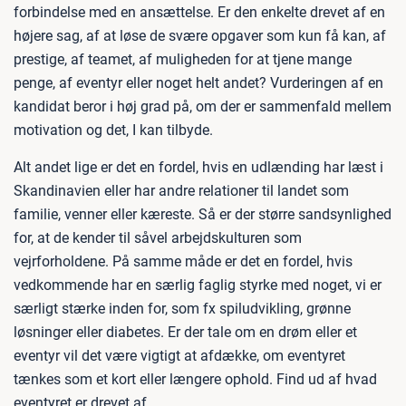
forbindelse med en ansættelse. Er den enkelte drevet af en
højere sag, af at løse de svære opgaver som kun få kan, af
prestige, af teamet, af muligheden for at tjene mange
penge, af eventyr eller noget helt andet? Vurderingen af en
kandidat beror i høj grad på, om der er sammenfald mellem
motivation og det, I kan tilbyde.
Alt andet lige er det en fordel, hvis en udlænding har læst i
Skandinavien eller har andre relationer til landet som
familie, venner eller kæreste. Så er der større sandsynlighed
for, at de kender til såvel arbejdskulturen som
vejrforholdene. På samme måde er det en fordel, hvis
vedkommende har en særlig faglig styrke med noget, vi er
særligt stærke inden for, som fx spiludvikling, grønne
løsninger eller diabetes. Er der tale om en drøm eller et
eventyr vil det være vigtigt at afdække, om eventyret
tænkes som et kort eller længere ophold. Find ud af hvad
eventyret er drevet af.