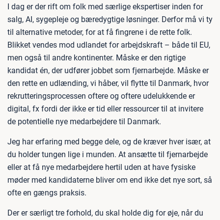
I dag er der rift om folk med særlige ekspertiser inden for
salg, AI, sygepleje og bæredygtige løsninger. Derfor må vi ty
til alternative metoder, for at få fingrene i de rette folk.
Blikket vendes mod udlandet for arbejdskraft – både til EU,
men også til andre kontinenter. Måske er den rigtige
kandidat én, der udfører jobbet som fjernarbejde. Måske er
den rette en udlænding, vi håber, vil flytte til Danmark, hvor
rekrutteringsprocessen oftere og oftere udelukkende er
digital, fx fordi der ikke er tid eller ressourcer til at invitere
de potentielle nye medarbejdere til Danmark.
Jeg har erfaring med begge dele, og de kræver hver især, at
du holder tungen lige i munden. At ansætte til fjernarbejde
eller at få nye medarbejdere hertil uden at have fysiske
møder med kandidaterne bliver om end ikke det nye sort, så
ofte en gængs praksis.
Der er særligt tre forhold, du skal holde dig for øje, når du