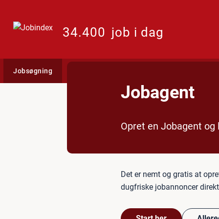
34.400
job i dag
Jobsøgning
Arbejdspladser
Test dig selv
Gui
Jobagent
Opret en Jobagent og l
Det er nemt og gratis at opr
dugfriske jobannoncer direkt
Start her
Allere