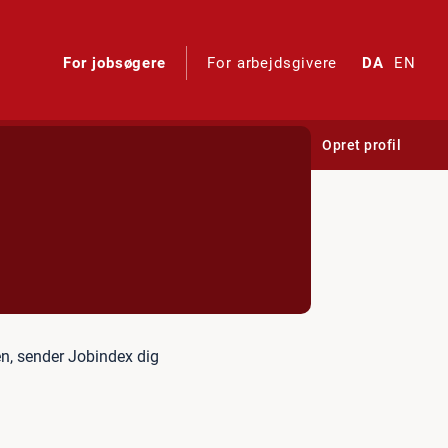
For jobsøgere
For arbejdsgivere
DA
EN
Log ind
Opret profil
en, sender Jobindex dig