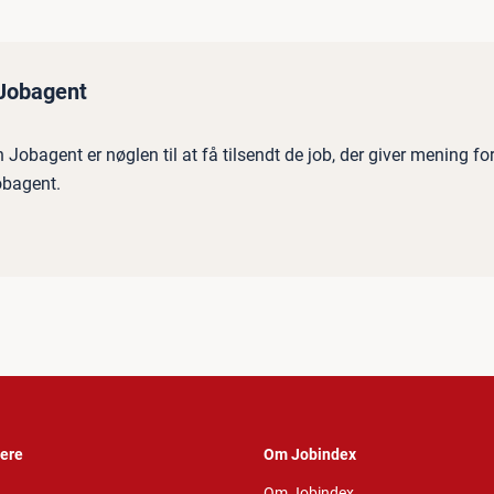
 Jobagent
Jobagent er nøglen til at få tilsendt de job, der giver mening fo
obagent.
vere
Om Jobindex
Om Jobindex