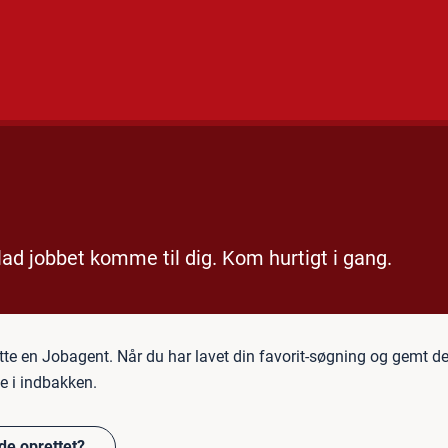
des
Kurser
ad jobbet komme til dig. Kom hurtigt i gang.
ette en Jobagent. Når du har lavet din favorit-søgning og gemt d
e i indbakken.
de oprettet?