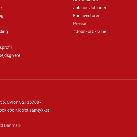
e
Job hos Jobindex
ng
For investorer
Presse
ding
#JobsForUkraine
profil
bejdsgivere
 55
, CVR-nr. 21367087
ookiepolitik
(
ret samtykke
)