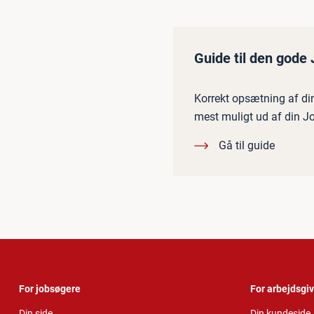
Guide til den gode
Korrekt opsætning af din 
mest muligt ud af din J
Gå til guide
For jobsøgere
For arbejdsgi
Din side
Din kundeside