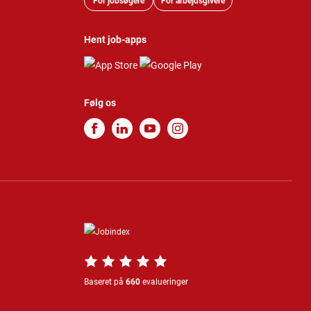
For jobsøgere
For arbejdsgivere
Hent job-apps
Følg os
Baseret på
660
evalueringer