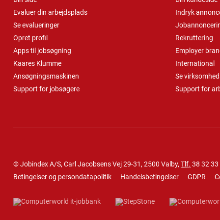
Evaluer din arbejdsplads
Indryk annonc
Se evalueringer
Jobannonceri
Opret profil
Rekruttering
Apps til jobsøgning
Employer bran
Kaares Klumme
International
Ansøgningsmaskinen
Se virksomheds
Support for jobsøgere
Support for ar
© Jobindex A/S, Carl Jacobsens Vej 29-31, 2500 Valby,
Tlf.
38 32 33
Betingelser og persondatapolitik
Handelsbetingelser
GDPR
C