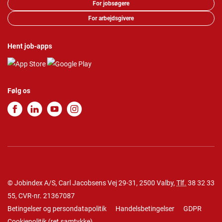
For jobsøgere
For arbejdsgivere
Hent job-apps
Følg os
© Jobindex A/S, Carl Jacobsens Vej 29-31, 2500 Valby,
Tlf.
38 32 33
55
, CVR-nr. 21367087
Betingelser og persondatapolitik
Handelsbetingelser
GDPR
Cookiepolitik
(
ret samtykke
)