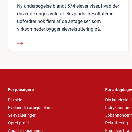
Ny undersøgelse blandt 574 elever viser, hvad der
driver de unges valg af elevplads. Resultaterne
udfordrer nok flere af de antagelser, som
virksomheder bygger elevrekruttering på.
For jobsøgere
For arbejdsgi
Din side
Din kundeside
Evaluer din arbejdsplads
Indryk annonc
Se evalueringer
Jobannonceri
Opret profil
Rekruttering
Apps til jobsøgning
Employer bran