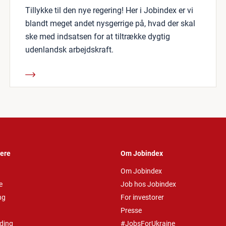
Tillykke til den nye regering! Her i Jobindex er vi
blandt meget andet nysgerrige på, hvad der skal
ske med indsatsen for at tiltrække dygtig
udenlandsk arbejdskraft.
vere
Om Jobindex
Om Jobindex
e
Job hos Jobindex
ng
For investorer
Presse
ding
#JobsForUkraine