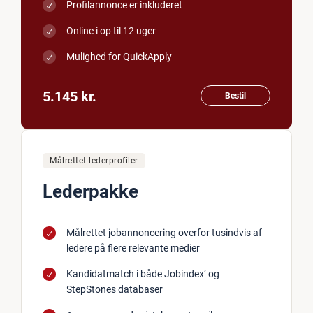
Profilannonce er inkluderet
Online i op til 12 uger
Mulighed for QuickApply
5.145 kr.
Bestil
Målrettet lederprofiler
Lederpakke
Målrettet jobannoncering overfor tusindvis af
ledere på flere relevante medier
Kandidatmatch i både Jobindex’ og
StepStones databaser