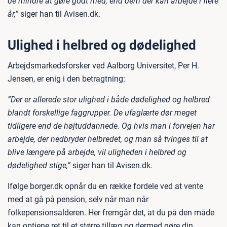
de mindre at gøre godt med, end dem der kan arbejde i flere
år,”
siger han til Avisen.dk.
Ulighed i helbred og dødelighed
Arbejdsmarkedsforsker ved Aalborg Universitet, Per H.
Jensen, er enig i den betragtning:
”Der er allerede stor ulighed i både dødelighed og helbred
blandt forskellige faggrupper. De ufaglærte dør meget
tidligere end de højtuddannede. Og hvis man i forvejen har
arbejde, der nedbryder helbredet, og man så tvinges til at
blive længere på arbejde, vil uligheden i helbred og
dødelighed stige,”
siger han til Avisen.dk.
Ifølge borger.dk opnår du en række fordele ved at vente
med at gå på pension, selv når man når
folkepensionsalderen. Her fremgår det, at du på den måde
kan optjene ret til et større tillæg og dermed gøre din