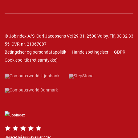
© Jobindex A/S, Carl Jacobsens Vej 29-31, 2500 Valby,
Tlf.
38 32 33
55
, CVR-nr. 21367087
Betingelser og persondatapolitik
Handelsbetingelser
GDPR
Cookiepolitik
(
ret samtykke
)
Baseret på
660
evalueringer