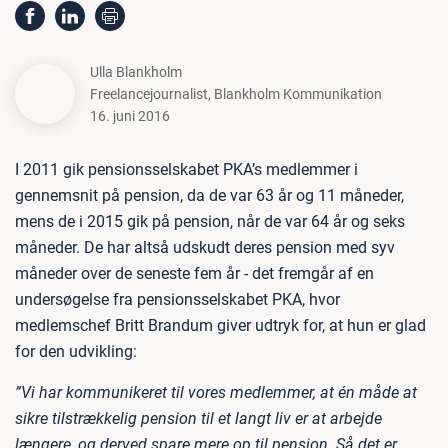
Ulla Blankholm
Freelancejournalist
,
Blankholm Kommunikation
16. juni 2016
I 2011 gik pensionsselskabet PKA’s medlemmer i
gennemsnit på pension, da de var 63 år og 11 måneder,
mens de i 2015 gik på pension, når de var 64 år og seks
måneder. De har altså udskudt deres pension med syv
måneder over de seneste fem år - det fremgår af en
undersøgelse fra pensionsselskabet PKA, hvor
medlemschef Britt Brandum giver udtryk for, at hun er glad
for den udvikling:
”Vi har kommunikeret til vores medlemmer, at én måde at
sikre tilstrækkelig pension til et langt liv er at arbejde
længere, og derved spare mere op til pension. Så det er