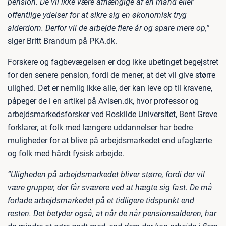
pension. De vil ikke være afhængige af en mand eller
offentlige ydelser for at sikre sig en økonomisk tryg
alderdom. Derfor vil de arbejde flere år og spare mere op,”
siger Britt Brandum på PKA.dk.
Forskere og fagbevægelsen er dog ikke ubetinget begejstret
for den senere pension, fordi de mener, at det vil give større
ulighed. Det er nemlig ikke alle, der kan leve op til kravene,
påpeger de i en artikel på Avisen.dk, hvor professor og
arbejdsmarkedsforsker ved Roskilde Universitet, Bent Greve
forklarer, at folk med længere uddannelser har bedre
muligheder for at blive på arbejdsmarkedet end ufaglærte
og folk med hårdt fysisk arbejde.
”Uligheden på arbejdsmarkedet bliver større, fordi der vil
være grupper, der får sværere ved at hægte sig fast. De må
forlade arbejdsmarkedet på et tidligere tidspunkt end
resten. Det betyder også, at når de når pensionsalderen, har