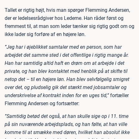
Tallet er rigtig højt, hvis man spørger Flemming Andersen,
der er ledelsesrådgiver hos Lederne. Han råder først og
fremmest til, at man som leder tænker sig rigtig godt om og
ikke lader sig forføre af en højere løn.
”Jeg har i øjeblikket samtaler med en person, som har
arbejdet det samme sted i det offentlige i rigtig mange år.
Han har samtidig altid haft en drøm om at arbejde i det
private, og han blev kontaktet med henblik på at skifte til
netop det – til en højere løn. Han blev selvfølgelig smigret
over det, og pludselig gik det stærkt med jobsamtaler og
underskrivelse af kontrakt inden for en uges tid,”
fortæller
Flemming Andersen og fortsætter:
”Samtidig betød det også, at han skulle sige op i 11. time
på sin nuværende arbejdsplads, og han følte, at han ville
komme til at smække med døren, hvilket han absolut ikke