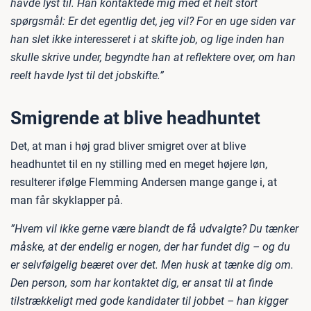
havde lyst til. Han kontaktede mig med ét helt stort
spørgsmål: Er det egentlig det, jeg vil? For en uge siden var
han slet ikke interesseret i at skifte job, og lige inden han
skulle skrive under, begyndte han at reflektere over, om han
reelt havde lyst til det jobskifte.”
Smigrende at blive headhuntet
Det, at man i høj grad bliver smigret over at blive
headhuntet til en ny stilling med en meget højere løn,
resulterer ifølge Flemming Andersen mange gange i, at
man får skyklapper på.
”Hvem vil ikke gerne være blandt de få udvalgte? Du tænker
måske, at der endelig er nogen, der har fundet dig – og du
er selvfølgelig beæret over det. Men husk at tænke dig om.
Den person, som har kontaktet dig, er ansat til at finde
tilstrækkeligt med gode kandidater til jobbet – han kigger