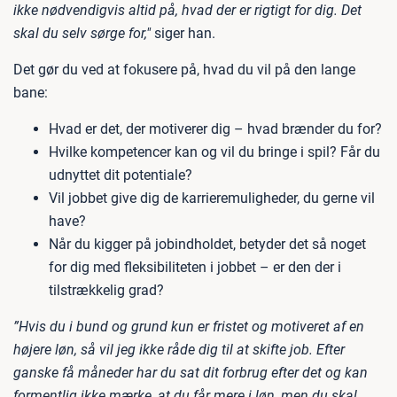
ikke nødvendigvis altid på, hvad der er rigtigt for dig. Det
skal du selv sørge for,"
siger han.
Det gør du ved at fokusere på, hvad du vil på den lange
bane:
Hvad er det, der motiverer dig – hvad brænder du for?
Hvilke kompetencer kan og vil du bringe i spil? Får du
udnyttet dit potentiale?
Vil jobbet give dig de karrieremuligheder, du gerne vil
have?
Når du kigger på jobindholdet, betyder det så noget
for dig med fleksibiliteten i jobbet – er den der i
tilstrækkelig grad?
”Hvis du i bund og grund kun er fristet og motiveret af en
højere løn, så vil jeg ikke råde dig til at skifte job. Efter
ganske få måneder har du sat dit forbrug efter det og kan
formentlig ikke mærke, at du får mere i løn, men du skal