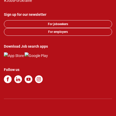
#JobsForUkraine
Sign up for our newsletter
For jobseekers
For employers
Download Job search apps
Follow us