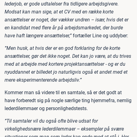
lederjob, er gode udtalelser fra tidligere arbejdsgivere.
Modsat kan man sige, at et CV med en række korte
ansættelser er noget, der vækker undren – især, hvis det er
en kandidat med flere år på arbejdsmarkedet, der burde
have haft længere ansættelser,”
fortæller Line og uddyber:
”Men husk, at hvis der er en god forklaring for de korte
ansættelser, gør det ikke noget. Det kan jo være, at du trives
med at arbejde med kortere projektansættelser - og er du
nyuddannet er billedet jo naturligvis også et andet med et
mere eksperimenterende arbejdsliv.”
Kommer man så videre til en samtale, så er det godt at
have forberedt sig på nogle særlige ting hjemmefra, nemlig
lederdilemmaer og personlighedstests.
”Til samtaler vil du også ofte blive udsat for
virkelighedsnære lederdilemmaer – eksempler på svære
situationer som man som leder kan ende med at stå i. Her