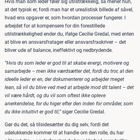
Hvis man som leder føler sig utilstrækkelig, så mener hun,
at det typisk er, fordi man har et urealistisk billede af såvel,
hvad ens opgaver er, som hvordan processer fungerer. I
arbejdet for at kompensere for din forestillede
utilstrækkelighed ender du, ifølge Cecilie Gredal, med enten
at blive en ansvarsfratager eller ansvarsfraskriver – det
bliver ude af balance, ineffektivt og nedbrydende.
”Hvis du som leder er god til at skabe energi, motivere og
samarbejde – men ikke værdsætter det, fordi du tror, at den
ideelle leder er en, der dokumenterer og arbejder meget
lean, så vil du blive ved med at arbejde mod dit talent – det
vil være hårdt, og du vil som oftest ikke opleve
anerkendelse, for du higer efter den inden for områder, som
du ikke intuitivt er god til,”
siger Cecilie Gredal.
Gør du det, så tilsidesætter du dig selv, fordi det
udelukkende kommer til at handle om den rolle, du har