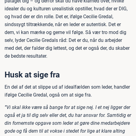
påtaget dig – og derfor skal du have klarhed over, hvilke
idealer du og kulturen urealistisk opstiller, hvad der er DIG,
og hvad der er din rolle. Det er, ifølge Cecilie Gredal,
sindssygt tiltrækkende, når en leder er autentisk. Det er
dem, vi kan mærke og gerne vil følge. Så vær tro mod dig
selv, lyder Cecilie Gredals råd: Det er du, når du arbejder
med det, der falder dig lettest, og det er også der, du skaber
de bedste resultater.
Husk at sige fra
En del af det at slippe ud af idealfælden som leder, handler
ifølge Cecilie Gredal, også om at sige fra.
”Vi skal ikke være så bange for at sige nej. I et nej ligger der
også et ja til dig selv eller det, du har ansvar for. Samtidig er
din fornemste opgave som leder at gøre dine medarbejdere
gode og få dem til at vokse i stedet for lige at klare alting