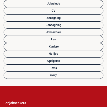
Jobglæde
CV
Ansøgning
Jobsøgning
Jobsamtale
Løn
Karriere
Ny i job
Opsigelse
Tests
Øvrigt
For jobseekers