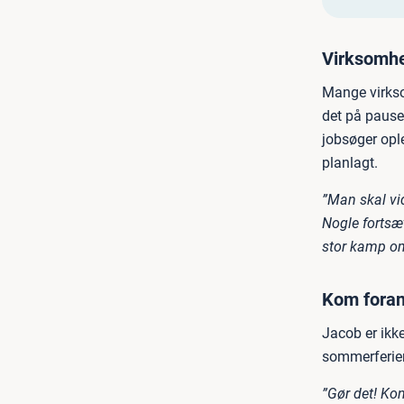
Virksomhe
Mange virks
det på pause
jobsøger opl
planlagt.
”Man skal vid
Nogle fortsæt
stor kamp om 
Kom foran
Jacob er ikke 
sommerferie
”Gør det! Ko