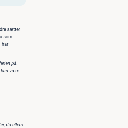
dre sætter
du som
n har
erien på.
r kan være
r, du ellers