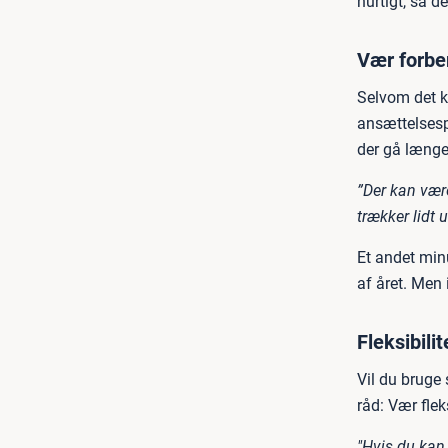
hurtigt, så d
Vær forbe
Selvom det k
ansættelsespr
der gå længer
”Der kan være
trækker lidt
Et andet minu
af året. Men
Fleksibilit
Vil du bruge
råd: Vær flek
"Hvis du kan 