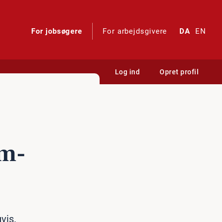
For jobsøgere
For arbejdsgivere
DA
EN
Log ind
Opret profil
om­
vis.