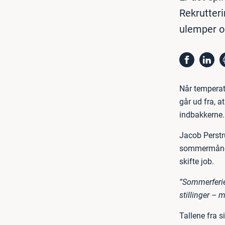
Rekrutteri
ulemper o
Når temperat
går ud fra, 
indbakkerne.
Jacob Perstr
sommermånede
skifte job.
”Sommerferien
stillinger – m
Tallene fra s