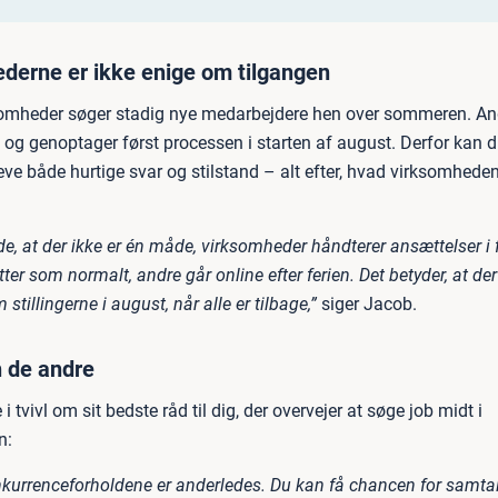
derne er ikke enige om tilgangen
omheder søger stadig nye medarbejdere hen over sommeren. An
 og genoptager først processen i starten af august. Derfor kan 
eve både hurtige svar og stilstand – alt efter, hvad virksomhede
e, at der ikke er én måde, virksomheder håndterer ansættelser i f
ter som normalt, andre går online efter ferien. Det betyder, at de
stillingerne i august, når alle er tilbage,”
siger Jacob.
 de andre
i tvivl om sit bedste råd til dig, der overvejer at søge job midt i
n:
nkurrenceforholdene er anderledes. Du kan få chancen for samtale