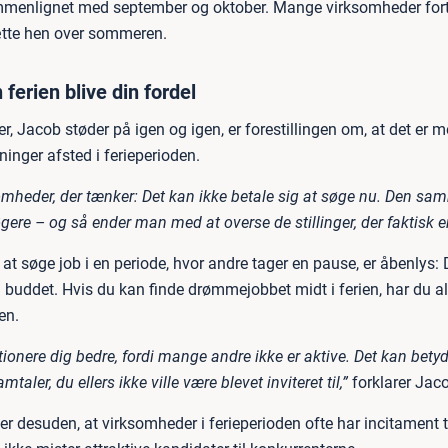
ammenlignet med september og oktober. Mange virksomheder fort
tte hen over sommeren.
ferien blive din fordel
r, Jacob støder på igen og igen, er forestillingen om, at det er 
inger afsted i ferieperioden.
somheder, der tænker: Det kan ikke betale sig at søge nu. Den sa
re – og så ender man med at overse de stillinger, der faktisk er
at søge job i en periode, hvor andre tager en pause, er åbenlys: 
buddet. Hvis du kan finde drømmejobbet midt i ferien, har du a
en.
ionere dig bedre, fordi mange andre ikke er aktive. Det kan betyd
taler, du ellers ikke ville være blevet inviteret til,”
forklarer Jac
 desuden, at virksomheder i ferieperioden ofte har incitament ti