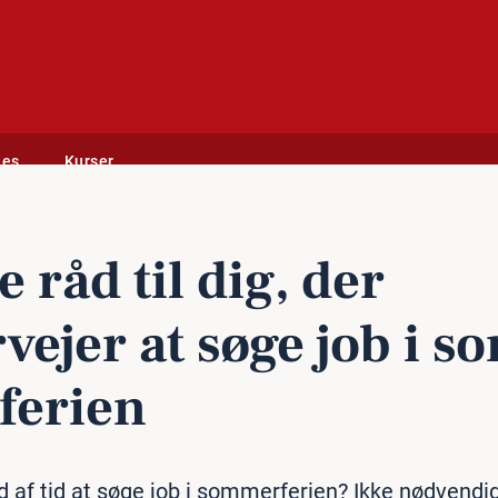
des
Kurser
 i sommerferien
 råd til dig, der
vejer at søge job i s
fe­ri­en
ld af tid at søge job i sommerferien? Ikke nødvendig