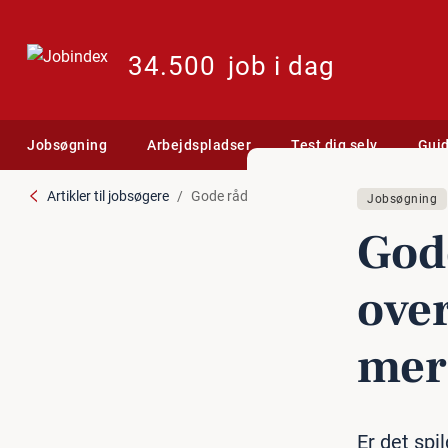
34.500
job i dag
Jobsøgning
Arbejdspladser
Test dig selv
Gui
Artikler til jobsøgere
Gode råd til dig, der overvejer at søge job
Jobsøgning
Gode
over
mer­
Er det spi