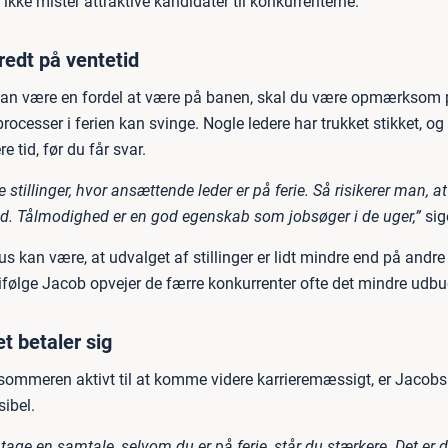
e ikke mister attraktive kandidater til konkurrenterne.
redt på ventetid
an være en fordel at være på banen, skal du være opmærksom p
ocesser i ferien kan svinge. Nogle ledere har trukket stikket, og
e tid, før du får svar.
 stillinger, hvor ansættende leder er på ferie. Så risikerer man, 
 ud. Tålmodighed er en god egenskab som jobsøger i de uger,”
sig
s kan være, at udvalget af stillinger er lidt mindre end på andre
 ifølge Jacob opvejer de færre konkurrenter ofte det mindre udbu
et betaler sig
 sommeren aktivt til at komme videre karrieremæssigt, er Jacobs 
sibel.
tage en samtale, selvom du er på ferie, står du stærkere. Det er