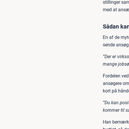
stillinger s
med at ansæ
Sådan kan 
En af de myte
sende ansøgn
”Der er virk
mange jobsøge
Fordelen ved 
ansøgere om 
kort på hånd
”Du kan posit
kommer til sam
Han bemærker