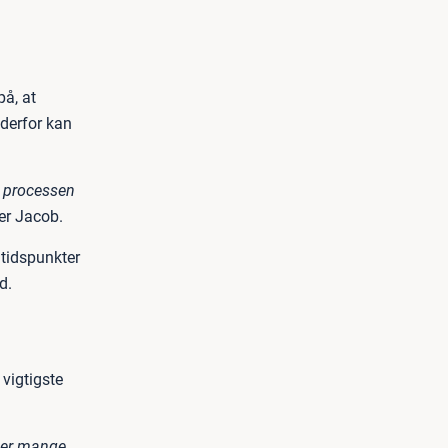
å, at
 derfor kan
at processen
er Jacob.
 tidspunkter
d.
vigtigste
 der mange