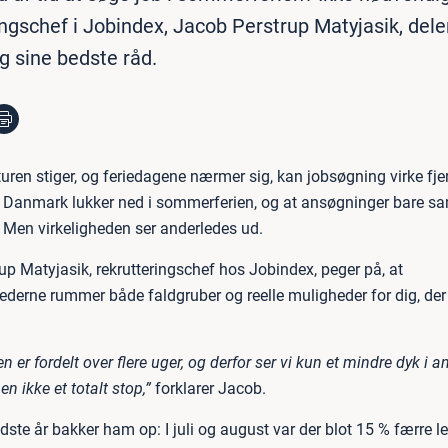
ngschef i Jobindex, Jacob Perstrup Matyjasik, deler
g sine bedste råd.
uren stiger, og feriedagene nærmer sig, kan jobsøgning virke fj
at Danmark lukker ned i sommerferien, og at ansøgninger bare sam
 Men virkeligheden ser anderledes ud.
up Matyjasik, rekrutteringschef hos Jobindex, peger på, at
rne rummer både faldgruber og reelle muligheder for dig, der 
 er fordelt over flere uger, og derfor ser vi kun et mindre dyk i an
en ikke et totalt stop,”
forklarer Jacob.
idste år bakker ham op: I juli og august var der blot 15 % færre l