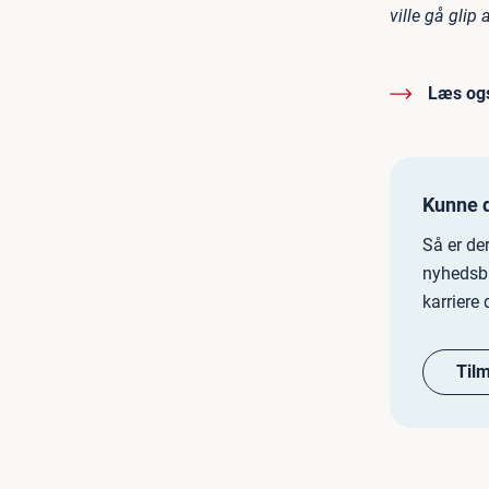
ville gå glip 
Læs og
Kunne d
Så er de
nyhedsbr
karriere 
Til