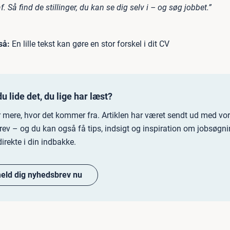
af. Så find de stillinger, du kan se dig selv i – og søg jobbet.”
så:
En lille tekst kan gøre en stor forskel i dit CV
u lide det, du lige har læst?
r mere, hvor det kommer fra. Artiklen har været sendt ud med vo
ev – og du kan også få tips, indsigt og inspiration om jobsøgn
direkte i din indbakke.
meld dig nyhedsbrev nu