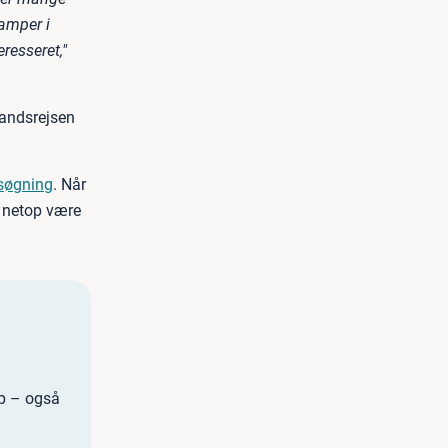
camper i
eresseret,"
landsrejsen
søgning
. Når
 netop være
p – også