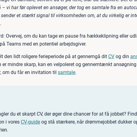
 – vi har før oplevet en ansøger, der tog en samtale fra en auto
 sender et stærkt signal til virksomheden om, at du virkelig er int
.
d: Overvej, om du kan tage en pause fra hækkeklipning eller ud
 på Teams med en potentiel arbejdsgiver.
t den lidt roligere ferieperiode på at gennemgå dit
CV
og din
an
 er mindre skarp, kan en velpoleret og gennemtænkt ansøgning
r, om du får en invitation til
samtale
.
ler du et skarpt CV, der øger dine chancer for at få jobbet? Find
ion i vores
CV-guide
og stå stærkere, når drømmejobbet dukker o
rien.