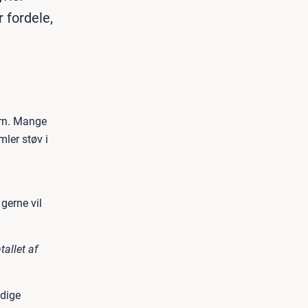
 fordele,
ern. Mange
ler støv i
gerne vil
tallet af
edige