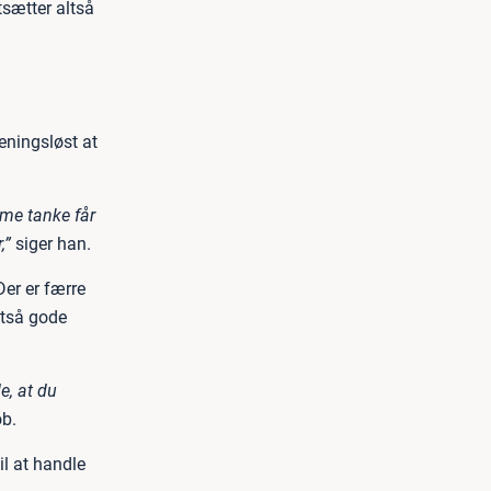
sætter altså
meningsløst at
mme tanke får
,”
siger han.
Der er færre
ltså gode
e, at du
ob.
l at handle