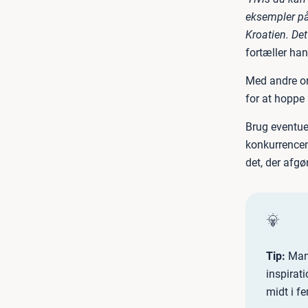
eksempler på
Kroatien. Det
fortæller han
Med andre or
for at hoppe
Brug eventuel
konkurrencen
det, der afgø
Tip:
Mang
inspirat
midt i fe