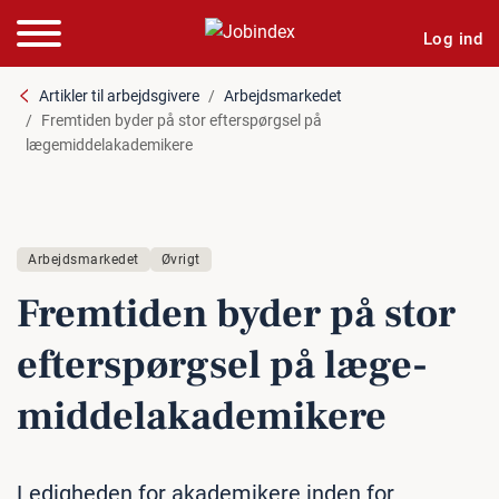
Log ind
Artikler til arbejdsgivere
Arbejdsmarkedet
Fremtiden byder på stor efterspørgsel på
lægemiddelakademikere
Arbejdsmarkedet
Øvrigt
Fremtiden byder på stor
ef­ter­spørgsel på læ­ge­
mid­del­a­ka­de­mi­ke­re
Ledigheden for akademikere inden for