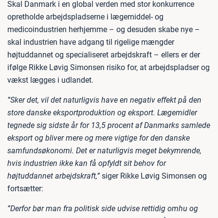
Skal Danmark i en global verden med stor konkurrence
opretholde arbejdspladserne i lægemiddel- og
medicoindustrien herhjemme – og desuden skabe nye –
skal industrien have adgang til rigelige mængder
højtuddannet og specialiseret arbejdskraft – ellers er der
ifølge Rikke Løvig Simonsen risiko for, at arbejdspladser og
vækst lægges i udlandet.
”Sker det, vil det naturligvis have en negativ effekt på den
store danske eksportproduktion og eksport. Lægemidler
tegnede sig sidste år for 13,5 procent af Danmarks samlede
eksport og bliver mere og mere vigtige for den danske
samfundsøkonomi. Det er naturligvis meget bekymrende,
hvis industrien ikke kan få opfyldt sit behov for
højtuddannet arbejdskraft,”
siger Rikke Løvig Simonsen og
fortsætter:
”Derfor bør man fra politisk side udvise rettidig omhu og