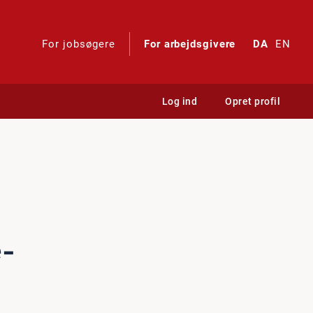
For jobsøgere
For arbejdsgivere
DA
EN
Log ind
Opret profil
e­