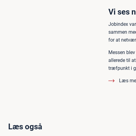
Vi ses 
Jobindex var
sammen med d
for at netvæ
Messen blev 
allerede til 
træfpunkt i g
Læs me
Læs også