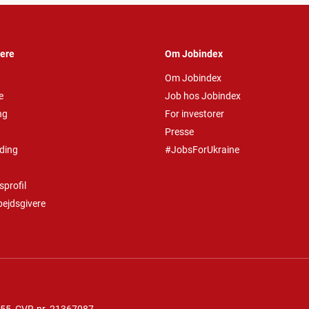
vere
Om Jobindex
Om Jobindex
e
Job hos Jobindex
ng
For investorer
Presse
ding
#JobsForUkraine
profil
bejdsgivere
 55
, CVR-nr. 21367087