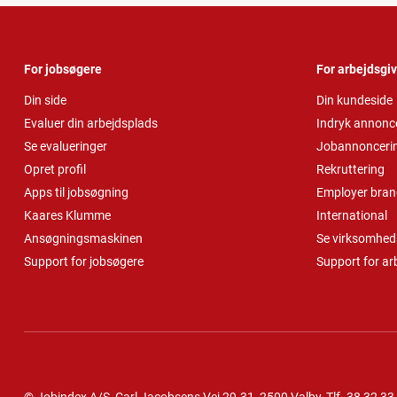
For jobsøgere
For arbejdsgi
Din side
Din kundeside
Evaluer din arbejdsplads
Indryk annonc
Se evalueringer
Jobannonceri
Opret profil
Rekruttering
Apps til jobsøgning
Employer bran
Kaares Klumme
International
Ansøgningsmaskinen
Se virksomheds
Support for jobsøgere
Support for ar
© Jobindex A/S, Carl Jacobsens Vej 29-31, 2500 Valby,
Tlf.
38 32 33