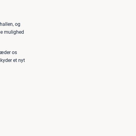
hallen, og
ge mulighed
læder os
skyder et nyt