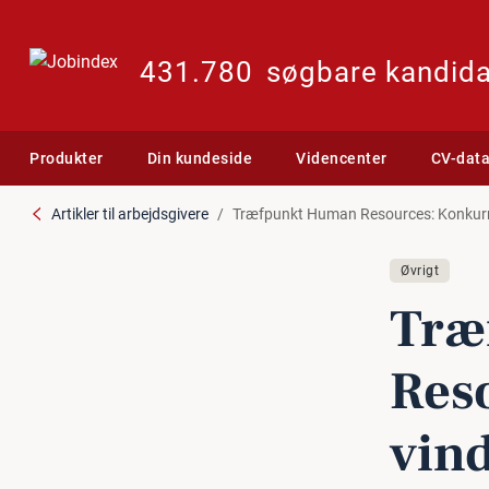
431.780
søgbare kandida
Produkter
Din kundeside
Videncenter
CV-dat
Artikler til arbejdsgivere
Træfpunkt Human Resources: Konkurr
Øvrigt
Træ
Reso
vin­