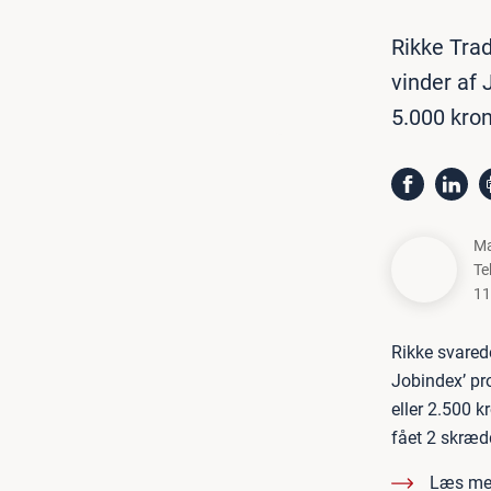
Rikke Trad
vinder af 
5.000 kron
Ma
Te
11
Rikke svared
Jobindex’ pro
eller 2.500 k
fået 2 skræd
Læs me