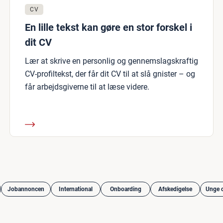
CV
En lille tekst kan gøre en stor forskel i
dit CV
Lær at skrive en personlig og gennemslagskraftig
CV-profiltekst, der får dit CV til at slå gnister – og
får arbejdsgiverne til at læse videre.
Jobannoncen
International
Onboarding
Afskedigelse
Unge o