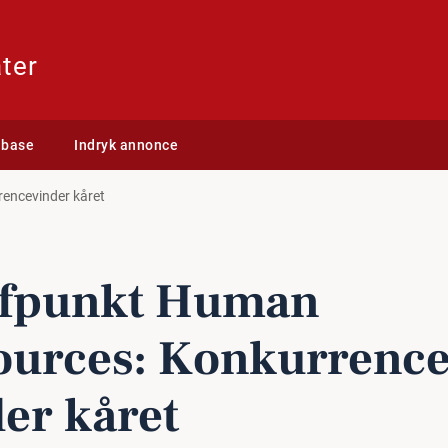
ter
abase
Indryk annonce
encevinder kåret
fpunkt Human
urces: Kon­kur­ren­c
der kåret