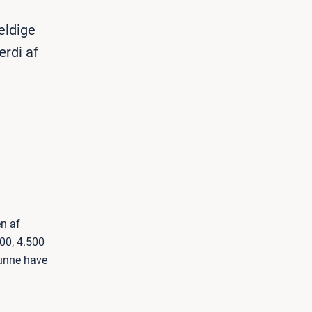
eldige
ærdi af
en af
500, 4.500
kunne have