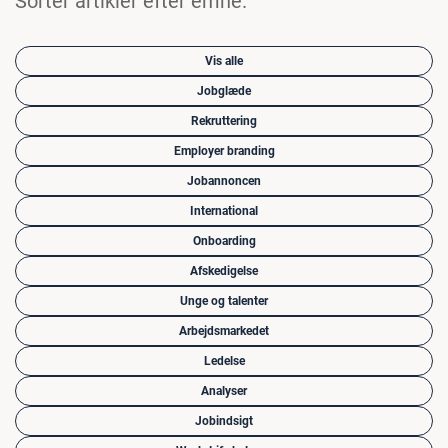
Sorter artikler efter emne.
Vis alle
Jobglæde
Rekruttering
Employer branding
Jobannoncen
International
Onboarding
Afskedigelse
Unge og talenter
Arbejdsmarkedet
Ledelse
Analyser
Jobindsigt