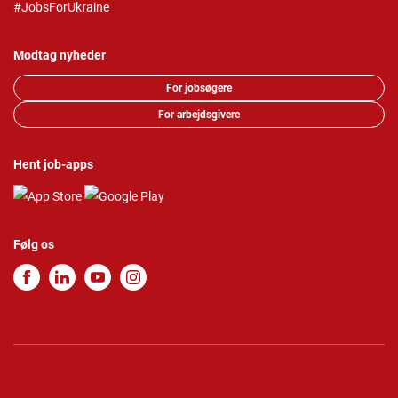
#JobsForUkraine
Modtag nyheder
For jobsøgere
For arbejdsgivere
Hent job-apps
Følg os