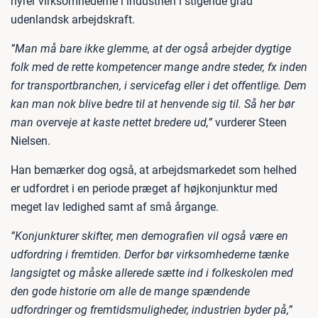
hyrer virksomhederne i industrien i stigende grad
udenlandsk arbejdskraft.
”Man må bare ikke glemme, at der også arbejder dygtige
folk med de rette kompetencer mange andre steder, fx inden
for transportbranchen, i servicefag eller i det offentlige. Dem
kan man nok blive bedre til at henvende sig til. Så her bør
man overveje at kaste nettet bredere ud,”
vurderer Steen
Nielsen.
Han bemærker dog også, at arbejdsmarkedet som helhed
er udfordret i en periode præget af højkonjunktur med
meget lav ledighed samt af små årgange.
”Konjunkturer skifter, men demografien vil også være en
udfordring i fremtiden. Derfor bør virksomhederne tænke
langsigtet og måske allerede sætte ind i folkeskolen med
den gode historie om alle de mange spændende
udfordringer og fremtidsmuligheder, industrien byder på,”