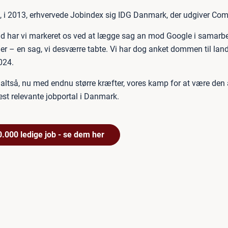
n, i 2013, erhvervede Jobindex sig IDG Danmark, der udgiver Co
id har vi markeret os ved at lægge sag an mod Google i samarb
r – en sag, vi desværre tabte. Vi har dog anket dommen til land
024.
r altså, nu med endnu større kræfter, vores kamp for at være den
est relevante jobportal i Danmark.
0.000 ledige job - se dem her