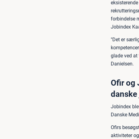
eksisterende 
rekrutterings
forbindelse 
Jobindex Kaa
"Det er særli
kompetencer 
glade ved at 
Danielsen.
Ofir og
danske
Jobindex ble
Danske Medie
Ofirs besøgs
aktiviteter o