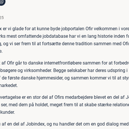
25
 er vi glade for at kunne byde jobportalen Ofir velkommen i vore
 mest omfattende jobdatabase har vi en lang historie inden fo
g, og vi ser frem til at fortsætte denne tradition sammen med Of
e.
af Ofir går to danske internetfrontløbere sammen for at forbedr
obsøgere og virksomheder. Begge selskaber har deres udspring i
 de første danske hjemmesider, og sammen kommer vi til at sty
markedet.
ertagelse er en stor del af Ofirs medarbejdere blevet en del af 
 ser, med dem på holdet, meget frem til at skabe stærke relationer
 kunder.
nu af en del af Jobindex, og nu handler det om en god dialog med