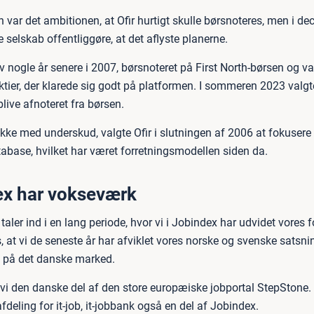
n var det ambitionen, at Ofir hurtigt skulle børsnoteres, men i 
 selskab offentliggøre, at det aflyste planerne.
 nogle år senere i 2007, børsnoteret på First North-børsen og va
ktier, der klarede sig godt på platformen. I sommeren 2023 valgt
live afnoteret fra børsen.
kke med underskud, valgte Ofir i slutningen af 2006 at fokusere 
tabase, hvilket har været forretningsmodellen siden da.
x har vokseværk
 taler ind i en lang periode, hvor vi i Jobindex har udvidet vores f
, at vi de seneste år har afviklet vores norske og svenske satsni
s på det danske marked.
 vi den danske del af den store europæiske jobportal StepStone.
deling for it-job, it-jobbank også en del af Jobindex.