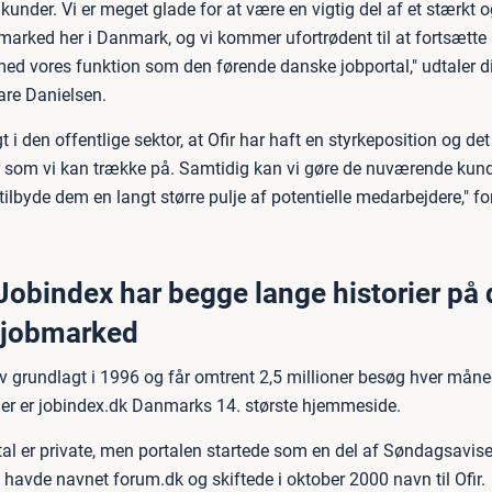
kunder. Vi er meget glade for at være en vigtig del af et stærkt og
marked her i Danmark, og vi kommer ufortrødent til at fortsætte 
med vores funktion som den førende danske jobportal," udtaler di
re Danielsen.
gt i den offentlige sektor, at Ofir har haft en styrkeposition og det
som vi kan trække på. Samtidig kan vi gøre de nuværende kunde
tilbyde dem en langt større pulje af potentielle medarbejdere," fo
 Jobindex har begge lange historier på 
 jobmarked
v grundlagt i 1996 og får omtrent 2,5 millioner besøg hver mån
r er jobindex.dk Danmarks 14. største hjemmeside.
tal er private, men portalen startede som en del af Søndagsavise
g havde navnet forum.dk og skiftede i oktober 2000 navn til Ofir.