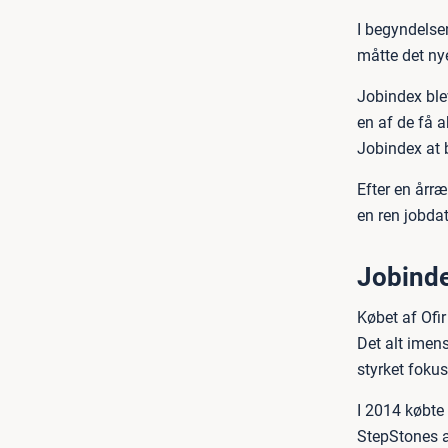
I begyndelse
måtte det nye
Jobindex blev
en af de få a
Jobindex at b
Efter en årræ
en ren jobda
Jobinde
Købet af Ofir
Det alt imens
styrket foku
I 2014 købte
StepStones af