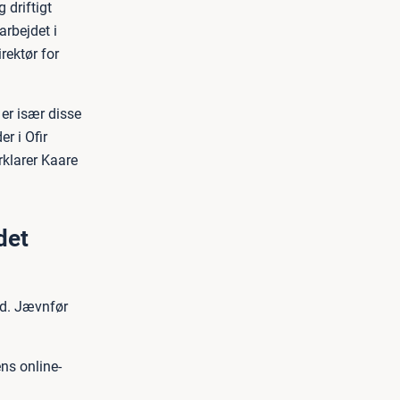
 driftigt
arbejdet i
rektør for
 er især disse
r i Ofir
rklarer Kaare
det
ed. Jævnfør
ns online-