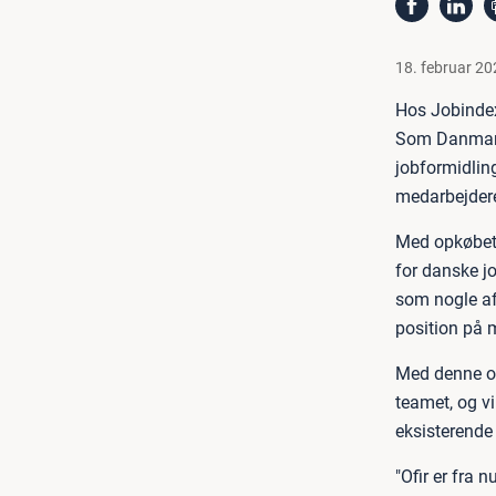
18. februar 20
Hos Jobindex
Som Danmarks
jobformidlin
medarbejder
Med opkøbet 
for danske j
som nogle af
position på 
Med denne ov
teamet, og vi
eksisterende
"Ofir er fra 