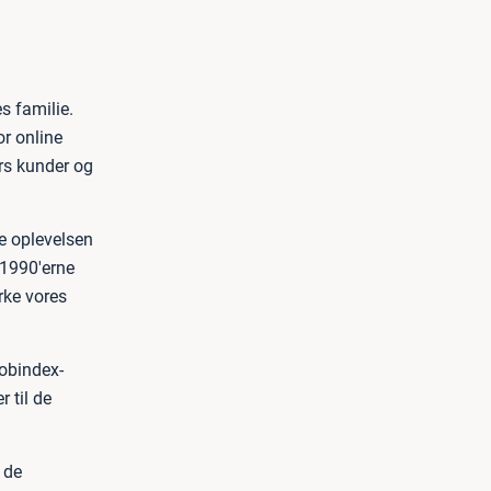
s familie.
r online
irs kunder og
e oplevelsen
 1990'erne
rke vores
Jobindex-
 til de
 de