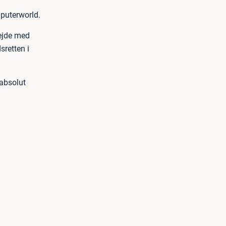
mputerworld.
ejde med
sretten i
 absolut