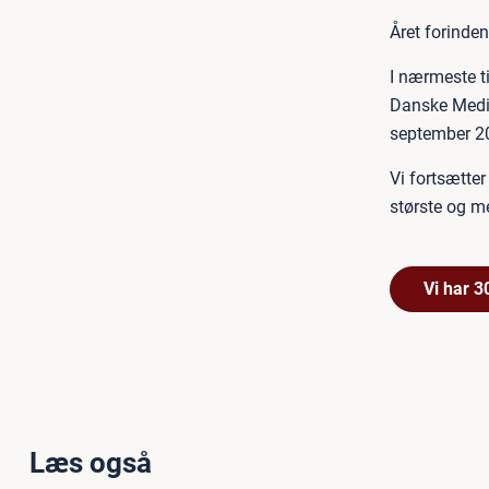
Året forinde
I nærmeste t
Danske Medie
september 2
Vi fortsætte
største og m
Vi har 3
Læs også