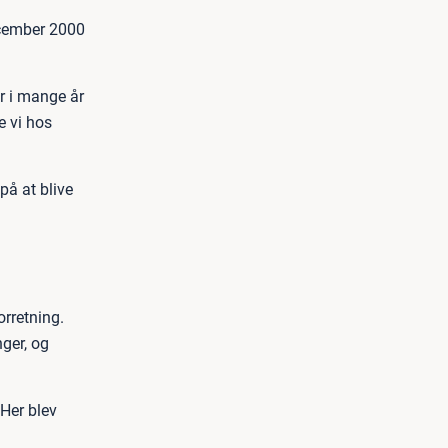
december 2000
r i mange år
e vi hos
på at blive
orretning.
nger, og
 Her blev