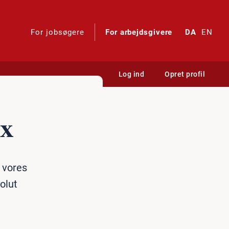
For jobsøgere
For arbejdsgivere
DA
EN
Log ind
Opret profil
ex
 vores
olut