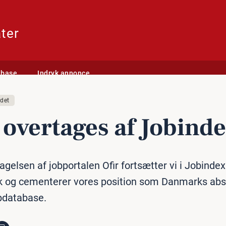
ter
abase
Indryk annonce
det
 overtages af Jobind
gelsen af jobportalen Ofir fortsætter vi i Jobindex
 og cementerer vores position som Danmarks abs
obdatabase.