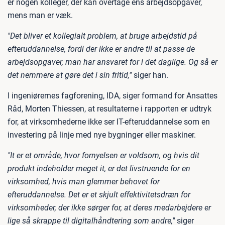
er nogen kolleger, der kan overtage ens arbejdsopgaver,
mens man er væk.
"Det bliver et kollegialt problem, at bruge arbejdstid på
efteruddannelse, fordi der ikke er andre til at passe de
arbejdsopgaver, man har ansvaret for i det daglige. Og så er
det nemmere at gøre det i sin fritid,"
siger han.
I ingeniørernes fagforening, IDA, siger formand for Ansattes
Råd, Morten Thiessen, at resultaterne i rapporten er udtryk
for, at virksomhederne ikke ser IT-efteruddannelse som en
investering på linje med nye bygninger eller maskiner.
"It er et område, hvor fornyelsen er voldsom, og hvis dit
produkt indeholder meget it, er det livstruende for en
virksomhed, hvis man glemmer behovet for
efteruddannelse. Det er et skjult effektivitetsdræn for
virksomheder, der ikke sørger for, at deres medarbejdere er
lige så skrappe til digitalhåndtering som andre,"
siger