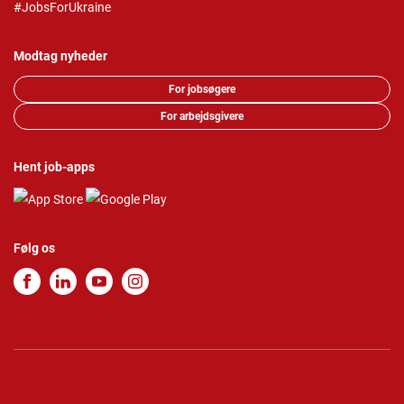
#JobsForUkraine
Modtag nyheder
For jobsøgere
For arbejdsgivere
Hent job-apps
Følg os