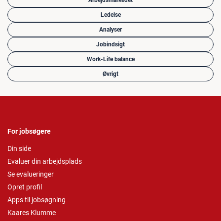
Arbejdsmarkedet
Ledelse
Analyser
Jobindsigt
Work-Life balance
Øvrigt
For jobsøgere
Din side
Evaluer din arbejdsplads
Se evalueringer
Opret profil
Apps til jobsøgning
Kaares Klumme