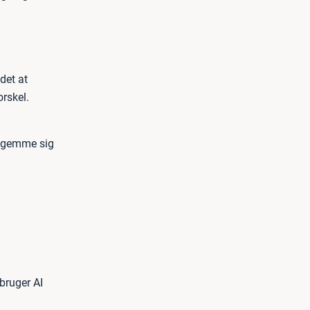
det at
orskel.
t gemme sig
bruger AI