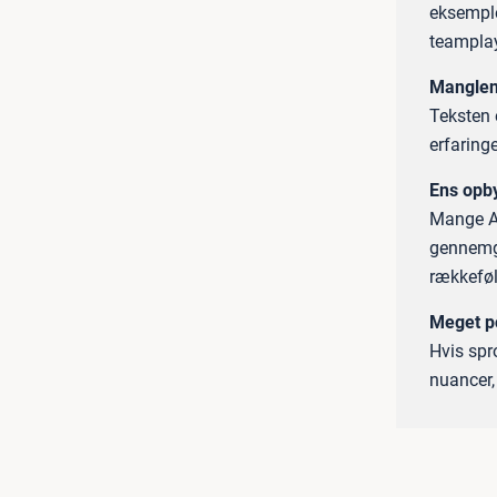
eksemple
teamplay
Manglen
Teksten e
erfaring
Ens opb
Mange AI
gennemga
rækkeføl
Meget p
Hvis spr
nuancer,