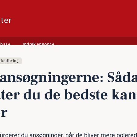
ter
abase
Indryk annonce
de bedste kandidater
ekruttering
 an­søg­nin­ger­ne: Såd
ter du de bedste kan­
er
urderer du ansøgninger, når de bliver mere polere