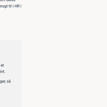
ugt til i HR i
 et
int.
ger, så