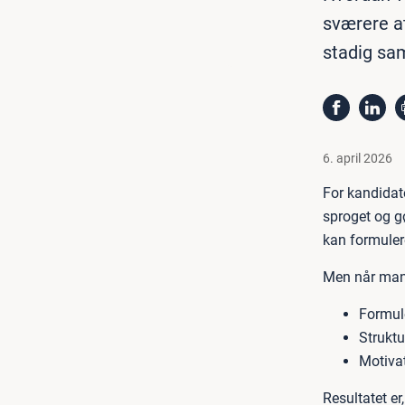
sværere at
stadig sa
6. april 2026
For kandidate
sproget og g
kan formulere
Men når mang
Formule
Struktu
Motivat
Resultatet e