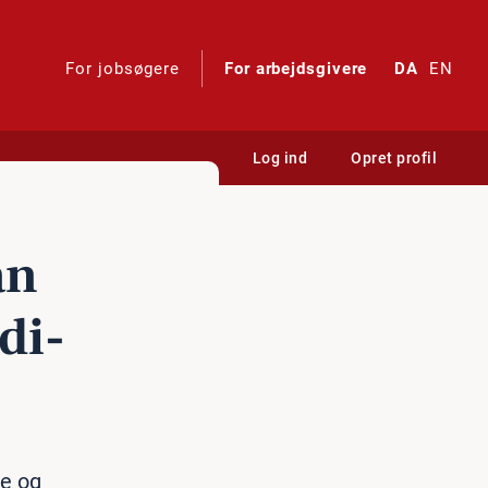
For jobsøgere
For arbejdsgivere
DA
EN
Log ind
Opret profil
an
di­
de og