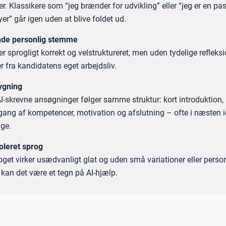
r. Klassikere som “jeg brænder for udvikling” eller “jeg er en pa
er” går igen uden at blive foldet ud.
de personlig stemme
r sprogligt korrekt og velstruktureret, men uden tydelige refleksi
er fra kandidatens eget arbejdsliv.
ygning
-skrevne ansøgninger følger samme struktur: kort introduktion,
ng af kompetencer, motivation og afslutning – ofte i næsten i
ge.
oleret sprog
oget virker usædvanligt glat og uden små variationer eller perso
 kan det være et tegn på AI-hjælp.