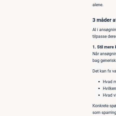
alene.
3 måder at
AI i ansøgni
tilpasse dere
1. Stil mere
Når ansøgnin
bag generisk
Det kan fx v
Hvad mo
Hvilken
Hvad vi
Konkrete spø
som sparring