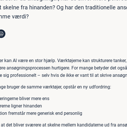
 skelne fra hinanden? Og har den traditionelle an
mme værdi?
r kan AI være en stor hjælp. Værktøjerne kan strukturere tanker,
øre ansøgningsprocessen hurtigere. For mange betyder det også, 
 sig professionelt – selv hvis de ikke er vant til at skrive ansøgn
e bruger de samme værktøjer, opstår en ny udfordring:
ringerne bliver mere ens
rerne ligner hinanden
ion fremstår mere generisk end personlig
r, at det bliver sværere at skelne mellem kandidaterne ud fra an