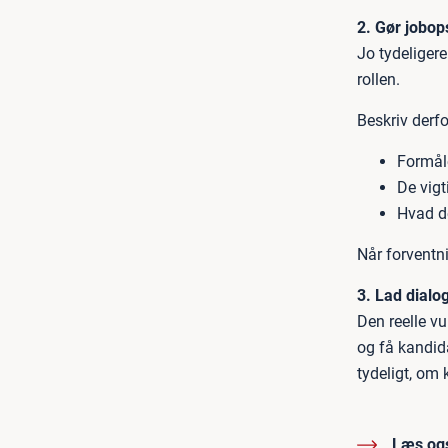
2. Gør jobop
Jo tydeligere
rollen.
Beskriv derfo
Formåle
De vigt
Hvad de
Når forventni
3. Lad dialo
Den reelle vu
og få kandida
tydeligt, om 
Læs og