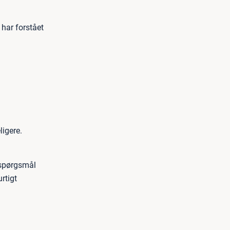
 har forstået
ligere.
e spørgsmål
rtigt