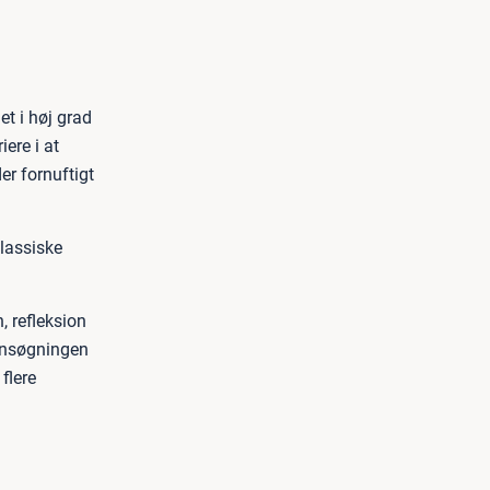
t i høj grad
ere i at
er fornuftigt
klassiske
, refleksion
 ansøgningen
flere