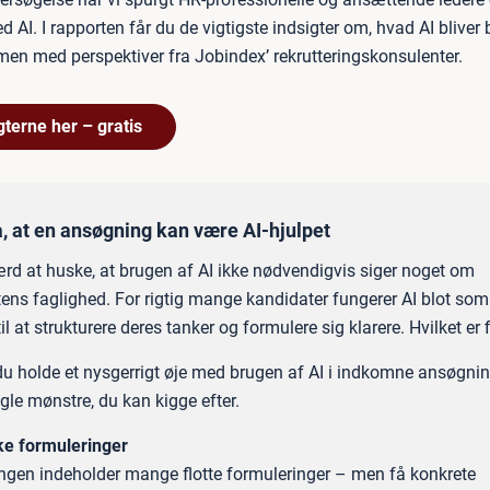
d AI. I rapporten får du de vigtigste indsigter om, hvad AI bliver br
n med perspektiver fra Jobindex’ rekrutteringskonsulenter.
gterne her – gratis
, at en ansøgning kan være AI-hjulpet
ærd at huske, at brugen af AI ikke nødvendigvis siger noget om
ens faglighed. For rigtig mange kandidater fungerer AI blot som
il at strukturere deres tanker og formulere sig klarere. Hvilket er f
du holde et nysgerrigt øje med brugen af AI i indkomne ansøgnin
ogle mønstre, du kan kigge efter.
ke formuleringer
gen indeholder mange flotte formuleringer – men få konkrete