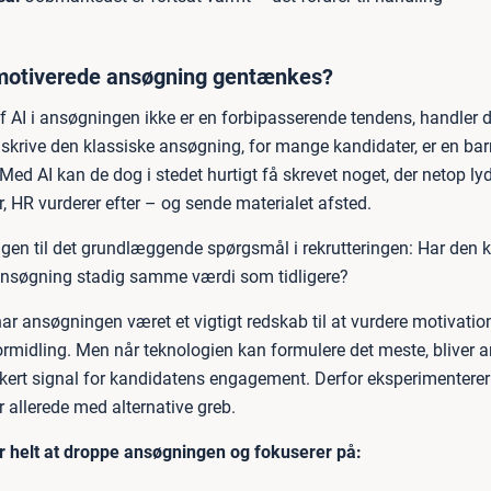
motiverede ansøgning gentænkes?
 AI i ansøgningen ikke er en forbipasserende tendens, handler de
 skrive den klassiske ansøgning, for mange kandidater, er en barri
Med AI kan de dog i stedet hurtigt få skrevet noget, der netop lyd
, HR vurderer efter – og sende materialet afsted.
igen til det grundlæggende spørgsmål i rekrutteringen: Har den 
nsøgning stadig samme værdi som tidligere?
har ansøgningen været et vigtigt redskab til at vurdere motivation
 formidling. Men når teknologien kan formulere det meste, bliver
kkert signal for kandidatens engagement. Derfor eksperimenterer 
 allerede med alternative greb.
 helt at droppe ansøgningen og fokuserer på: