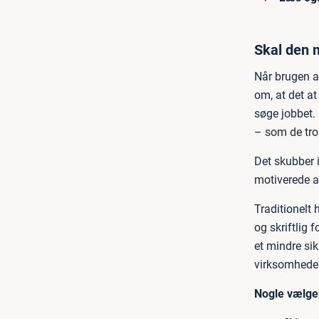
Skal den 
Når brugen af
om, at det at
søge jobbet. 
– som de tror
Det skubber 
motiverede a
Traditionelt 
og skriftlig
et mindre si
virksomheder
Nogle vælger