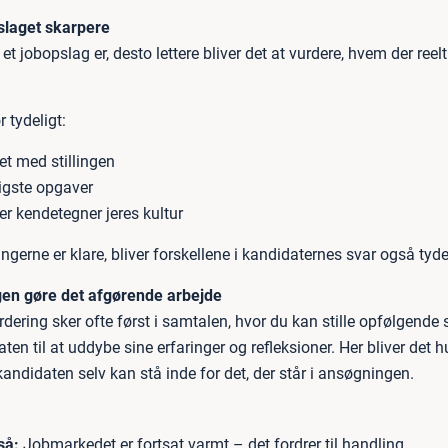
slaget skarpere
 et jobopslag er, desto lettere bliver det at vurdere, hvem der reelt
r tydeligt:
t med stillingen
igste opgaver
r kendetegner jeres kultur
ngerne er klare, bliver forskellene i kandidaternes svar også tyde
gen gøre det afgørende arbejde
rdering sker ofte først i samtalen, hvor du kan stille opfølgend
ten til at uddybe sine erfaringer og refleksioner. Her bliver det hu
kandidaten selv kan stå inde for det, der står i ansøgningen.
så:
Jobmarkedet er fortsat varmt – det fordrer til handling