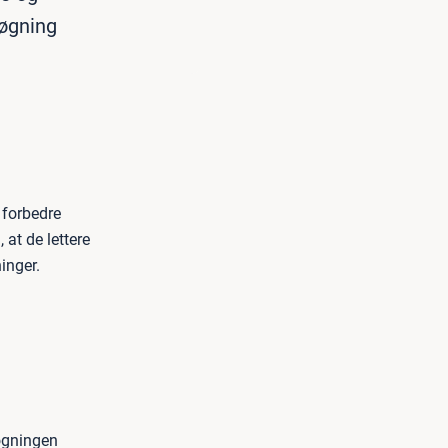
søgning
 forbedre
at de lettere
inger.
søgningen