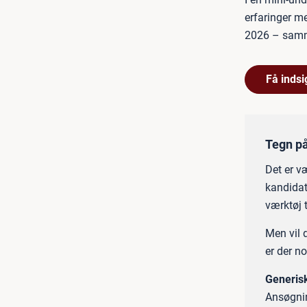
erfaringer me
2026 – samme
Få indsi
Tegn på
Det er v
kandidat
værktøj t
Men vil 
er der n
Generis
Ansøgnin