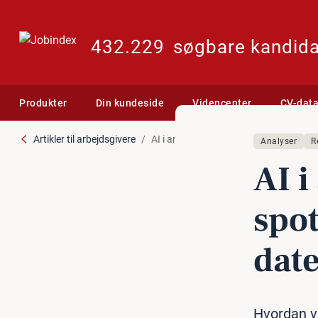
432.229
søgbare kandida
Produkter
Din kundeside
Videncenter
CV-dat
Artikler til arbejdsgivere
AI i ansøgningerne: Sådan spotter du 
Analyser
R
AI i
spot
da­t
Hvordan v