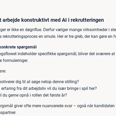
 arbejde konstruktivt med AI i rekrutteringen
nger er ikke en døgnflue. Derfor vælger mange virksomheder i ste
s rekrutteringsproces en smule. Her er tre greb, der kan gøre en f
 konkrete spørgsmål
gsflowet indeholder specifikke spørgsmål, bliver det sværere a
e formuleringer.
ære:
tiverer dig til at søge netop denne stilling?
 erfaring fra dit arbejdsliv vil du især bringe i spil her?
l du gerne opnå i rollen det første år?
rgsmål giver ofte mere nuancerede svar – også når kandidaten 
spartner.