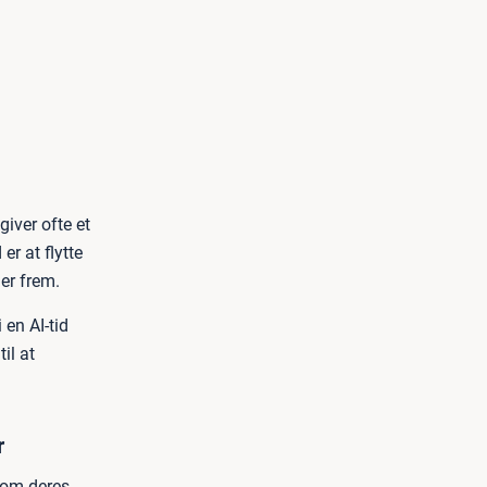
giver ofte et
er at flytte
er frem.
en AI-tid
il at
r
 om deres