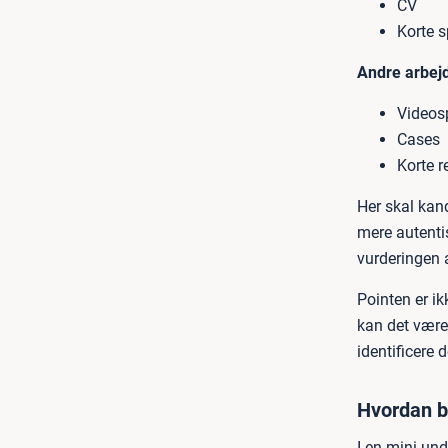
CV
Korte 
Andre arbej
Videos
Cases
Korte r
Her skal kand
mere autentis
vurderingen 
Pointen er ik
kan det være
identificere 
Hvordan br
I en mini-un