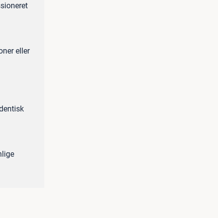
ssioneret
oner eller
dentisk
nlige