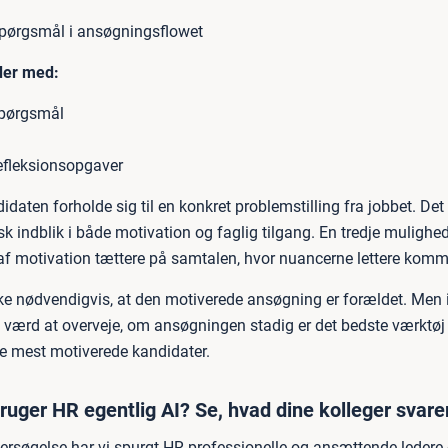
spørgsmål i ansøgningsflowet
der med:
pørgsmål
efleksionsopgaver
idaten forholde sig til en konkret problemstilling fra jobbet. Det 
k indblik i både motivation og faglig tilgang. En tredje mulighed 
af motivation tættere på samtalen, hvor nuancerne lettere komm
ke nødvendigvis, at den motiverede ansøgning er forældet. Men i 
 værd at overveje, om ansøgningen stadig er det bedste værktøj t
de mest motiverede kandidater.
uger HR egentlig AI? Se, hvad dine kolleger svare
dersøgelse har vi spurgt HR-professionelle og ansættende ledere