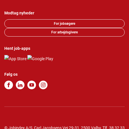
Modtag nyheder
For jobsøgere
For arbejdsgivere
Hent job-apps
Følg os
© Jobindex A/S, Carl Jacobsens Vej 29-31, 2500 Valby,
Tlf.
38 32 33