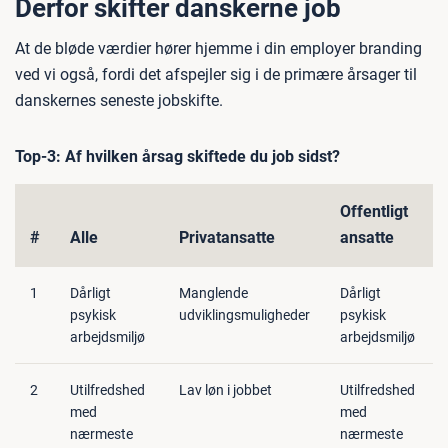
Derfor skifter danskerne job
At de bløde værdier hører hjemme i din employer branding
ved vi også, fordi det afspejler sig i de primære årsager til
danskernes seneste jobskifte.
Top-3: Af hvilken årsag skiftede du job sidst?
Offentligt
#
Alle
Privatansatte
ansatte
1
Dårligt
Manglende
Dårligt
psykisk
udviklingsmuligheder
psykisk
arbejdsmiljø
arbejdsmiljø
2
Utilfredshed
Lav løn i jobbet
Utilfredshed
med
med
nærmeste
nærmeste