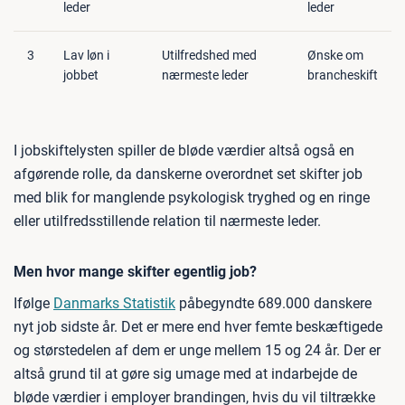
leder
leder
3
Lav løn i
Utilfredshed med
Ønske om
jobbet
nærmeste leder
brancheskift
I jobskiftelysten spiller de bløde værdier altså også en
afgørende rolle, da danskerne overordnet set skifter job
med blik for manglende psykologisk tryghed og en ringe
eller utilfredsstillende relation til nærmeste leder.
Men hvor mange skifter egentlig job?
Ifølge
Danmarks Statistik
påbegyndte 689.000 danskere
nyt job sidste år. Det er mere end hver femte beskæftigede
og størstedelen af dem er unge mellem 15 og 24 år. Der er
altså grund til at gøre sig umage med at indarbejde de
bløde værdier i employer brandingen, hvis du vil tiltrække