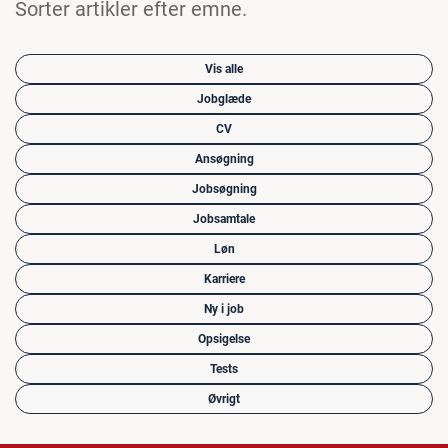
Sorter artikler efter emne.
Vis alle
Jobglæde
CV
Ansøgning
Jobsøgning
Jobsamtale
Løn
Karriere
Ny i job
Opsigelse
Tests
Øvrigt