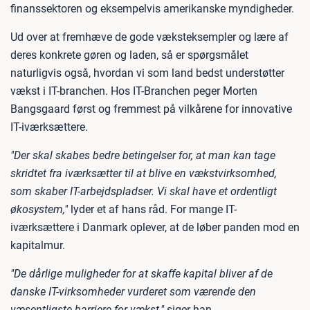
finanssektoren og eksempelvis amerikanske myndigheder.
Ud over at fremhæve de gode væksteksempler og lære af
deres konkrete gøren og laden, så er spørgsmålet
naturligvis også, hvordan vi som land bedst understøtter
vækst i IT-branchen. Hos IT-Branchen peger Morten
Bangsgaard først og fremmest på vilkårene for innovative
IT-iværksættere.
"Der skal skabes bedre betingelser for, at man kan tage
skridtet fra iværksætter til at blive en vækstvirksomhed,
som skaber IT-arbejdspladser. Vi skal have et ordentligt
økosystem,"
lyder et af hans råd. For mange IT-
iværksættere i Danmark oplever, at de løber panden mod en
kapitalmur.
"De dårlige muligheder for at skaffe kapital bliver af de
danske IT-virksomheder vurderet som værende den
væsentligste barriere for vækst,"
siger han.