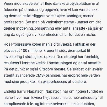
Vejen mod skabelsen af flere danske arbejdspladser er at
fokusere på områder og opgaver, hvor vi kan være unikke
og dermed retfærdiggøre vore højere lønninger, mener
professoren. Ser man på vækstkometerne - uanset om det
gælder indtjening, omsætning eller antal ansatte - så går én
ting da også igen: virksomhederne har fundet en niche.
Hos Progressive køber man sig til vækst. Faktisk er der
blevet sat 100 millioner kroner til side, øremærket til
investering i strategiske opkøb. Den strategi har foreløbig
resulteret i kæmpe vækst i omsætningen og antal ansatte.
På det punkt er også Sitecore mestre. Selskabet, der leverer
stærkt avancerede CMS-løsninger, har erobret hele verden
med sine produkter. En eksportsucces af de store.
Endelig har vi Napatech. Napatech har om nogen fundet en
niche, hvor man leverer højt specialiseret netværksudstyr til
komplicerede tele- og internetnetværk til teleindustrien,