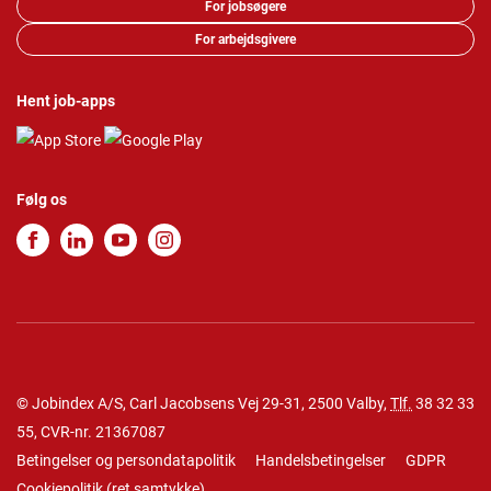
For jobsøgere
For arbejdsgivere
Hent job-apps
Følg os
© Jobindex A/S, Carl Jacobsens Vej 29-31, 2500 Valby,
Tlf.
38 32 33
55
, CVR-nr. 21367087
Betingelser og persondatapolitik
Handelsbetingelser
GDPR
Cookiepolitik
(
ret samtykke
)