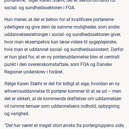
portørerne,”
siger Karen Stæhr, der er sektorformand for
social- og sundhedssektoren i FOA.
Hun mener, at der er behov for at kvalificere portørerne
yderligere og give dem de samme muligheder, som andre
uddannelsesretninger i social- og sundhedssektoren giver,
hvor man eksempelvis kan læse videre til sygeplejerske,
hvis man er uddannet social- og sundhedsassistent. Derfor
er hun glad for, at en ny portøruddannelse blev et centralt
punkt i den overenskomstaftale, som FOA og Danske
Regioner underskrev i foråret.
Ifølge Karen Stæhr er det for tidligt at sige, hvordan en ny
erhvervsuddannelse til portører kommer til at se ud – men
det er sikkert, at de kommende drøftelser om uddannelsen
vil rumme temaer som uddannelsens indhold, opbygning
og varighed.
”Det har været et meget stort ønske fra portørgruppens side,