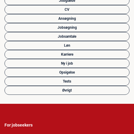
Jobglæde
CV
Ansøgning
Jobsøgning
Jobsamtale
Løn
Karriere
Ny i job
Opsigelse
Tests
Øvrigt
For jobseekers