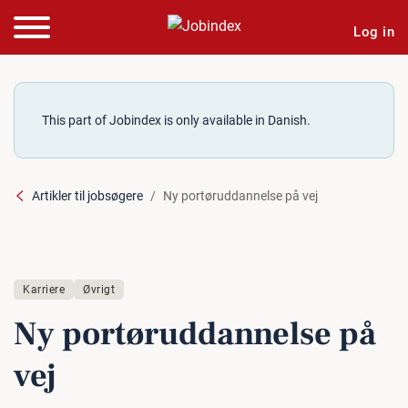
Log in
This part of Jobindex is only available in Danish.
Artikler til jobsøgere
Ny portøruddannelse på vej
Karriere
Øvrigt
Ny po­r­tør­ud­dan­nel­se på
vej