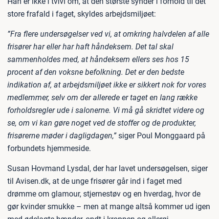
Han er ikke i tvivl om, at den største synder i forhold til det
store frafald i faget, skyldes arbejdsmiljøet:
”Fra flere undersøgelser ved vi, at omkring halvdelen af alle
frisører har eller har haft håndeksem. Det tal skal
sammenholdes med, at håndeksem ellers ses hos 15
procent af den voksne befolkning. Det er den bedste
indikation af, at arbejdsmiljøet ikke er sikkert nok for vores
medlemmer, selv om der allerede er taget en lang række
forholdsregler ude i salonerne. Vi må gå skridtet videre og
se, om vi kan gøre noget ved de stoffer og de produkter,
frisørerne møder i dagligdagen,”
siger Poul Monggaard på
forbundets hjemmeside.
Susan Hovmand Lysdal, der har lavet undersøgelsen, siger
til Avisen.dk, at de unge frisører går ind i faget med
drømme om glamour, stjernestøv og en hverdag, hvor de
gør kvinder smukke – men at mange altså kommer ud igen