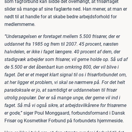
som fagforbund kan sidde det overhørigt, at frisørfaget
slider så mange af sine faglærte ned. Han mener, at man er
nødt til at handle for at skabe bedre arbejdsforhold for
medlemmerne.
”Undersøgelsen er foretaget mellem 5.500 frisører, der er
uddannet fra 1985 og frem til 2007. 45 procent, næsten
halvdelen, er ikke i faget længere. 40 procent af dem, der
stadigvæk arbejder som frisører, vil gerne holde op. Så ud af
de 5.500 er det åbenbart kun omkring 800, der vil blive i
faget. Det er et meget klart signal til os i frisørforbundet om,
at her ligger et problem, vi skal se nærmere på. For det helt
paradoksale er jo, at samtidigt er uddannelsen til frisør
utrolig populær. Der er så mange unge, der gerne vil ind i
faget. Så må vi også sikre, at arbejdsvilkårene for frisørerne
er gode,”
siger Poul Monggaard, forbundsformand i Dansk
Frisør og Kosmetiker Forbund på forbundets hjemmeside.