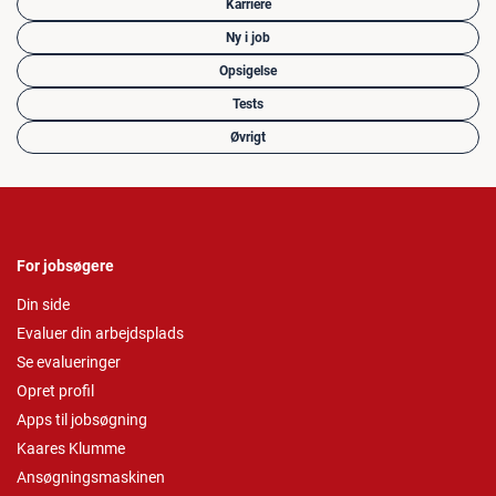
Karriere
Ny i job
Opsigelse
Tests
Øvrigt
For jobsøgere
Din side
Evaluer din arbejdsplads
Se evalueringer
Opret profil
Apps til jobsøgning
Kaares Klumme
Ansøgningsmaskinen