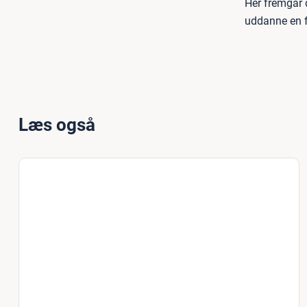
Her fremgår 
uddanne en f
Læs også