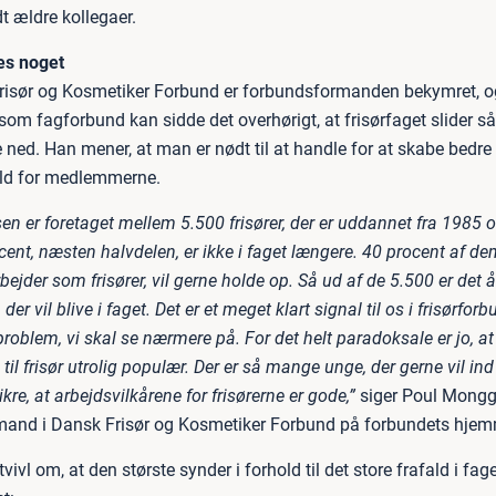
t ældre kollegaer.
es noget
risør og Kosmetiker Forbund er forbundsformanden bekymret, 
 som fagforbund kan sidde det overhørigt, at frisørfaget slider 
 ned. Han mener, at man er nødt til at handle for at skabe bedre
old for medlemmerne.
n er foretaget mellem 5.500 frisører, der er uddannet fra 1985 og
ent, næsten halvdelen, er ikke i faget længere. 40 procent af de
ejder som frisører, vil gerne holde op. Så ud af de 5.500 er det
er vil blive i faget. Det er et meget klart signal til os i frisørfor
 problem, vi skal se nærmere på. For det helt paradoksale er jo, at
il frisør utrolig populær. Der er så mange unge, der gerne vil ind 
kre, at arbejdsvilkårene for frisørerne er gode,”
siger Poul Mongg
and i Dansk Frisør og Kosmetiker Forbund på forbundets hjem
tvivl om, at den største synder i forhold til det store frafald i fag