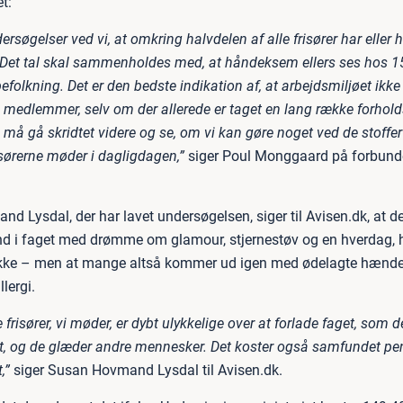
t:
dersøgelser ved vi, at omkring halvdelen af alle frisører har eller h
et tal skal sammenholdes med, at håndeksem ellers ses hos 15
folkning. Det er den bedste indikation af, at arbejdsmiljøet ikke 
 medlemmer, selv om der allerede er taget en lang række forholds
 må gå skridtet videre og se, om vi kan gøre noget ved de stoffe
isørerne møder i dagligdagen,”
siger Poul Monggaard på forbund
d Lysdal, der har lavet undersøgelsen, siger til Avisen.dk, at d
 ind i faget med drømme om glamour, stjernestøv og en hverdag, 
kke – men at mange altså kommer ud igen med ødelagte hænder,
lergi.
frisører, vi møder, er dybt ulykkelige over at forlade faget, som de
ivt, og de glæder andre mennesker. Det koster også samfundet pe
,”
siger Susan Hovmand Lysdal til Avisen.dk.