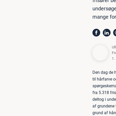
frisører b
undersøgel
mange for
Ul
Fr
1.
Den dag de he
til hårfarve 
spørgeskemau
fra 5.318 fri
deltog i unde
af grundene t
grund af hån