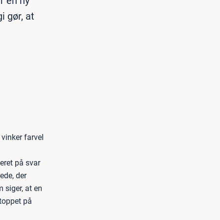
er en ny
 gør, at
 vinker farvel
eret på svar
ede, der
 siger, at en
stoppet på