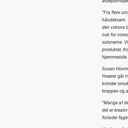
arbejdsmiljøe
”Fra flere un
håndeksem. D
den voksne be
nok for vores
salonerne. Vi
produkter, fr
hjemmeside.
Susan Hovman
frisører går
kvinder smu
kroppen og al
”Mange af de 
det er kreat
forlader faget