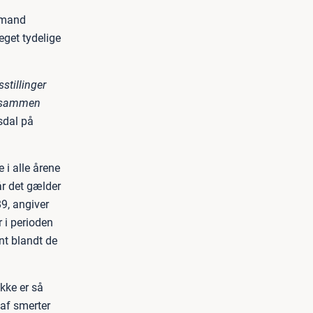
ovmand
eget tydelige
stillinger
t sammen
dal på
 i alle årene
år det gælder
89, angiver
r i perioden
ent blandt de
kke er så
 af smerter