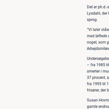
Det er ph.d.
Lysdahl, der 
sprog.
”Vi taler stå
med løftede 
noget, som gø
Arbejdsmiløv
Undersøgelsen
– fra 1985 ti
smerter i mus
37 procent, a
fra 1995 til 
frisører, der
Susan Hovmand
gamle endnu,