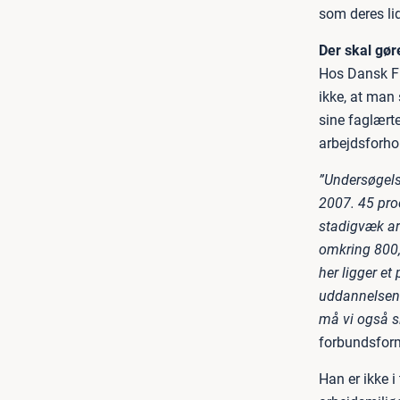
som deres lid
Der skal gør
Hos Dansk F
ikke, at man
sine faglærte
arbejdsforh
”Undersøgelse
2007. 45 proc
stadigvæk arb
omkring 800, d
her ligger et
uddannelsen t
må vi også si
forbundsform
Han er ikke i 