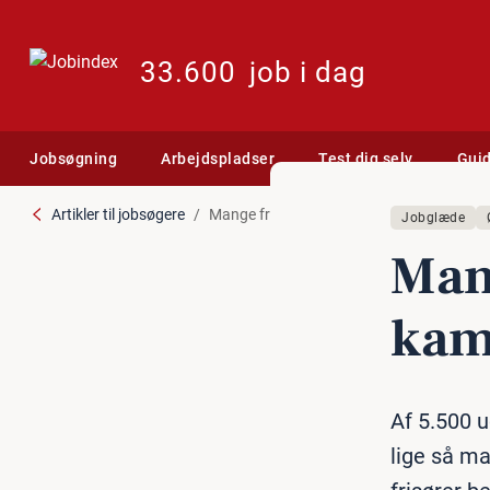
33.600
job i dag
Jobsøgning
Arbejdspladser
Test dig selv
Gui
Artikler til jobsøgere
Mange frisører må lægge kam og saks
Jobglæde
Man
kam
Af 5.500 u
lige så ma