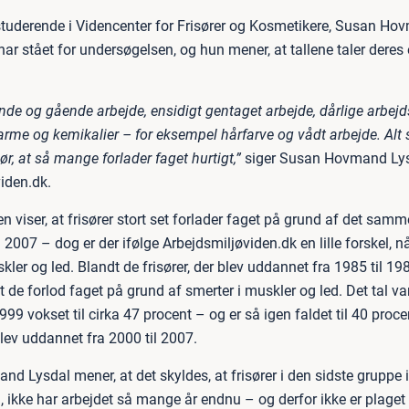
-studerende i Videncenter for Frisører og Kosmetikere, Susan H
har stået for undersøgelsen, og hun mener, at tallene taler deres 
ende og gående arbejde, ensidigt gentaget arbejde, dårlige arbejds
arme og kemikalier – for eksempel hårfarve og vådt arbejde. Al
r, at så mange forlader faget hurtigt,”
siger Susan Hovmand Lys
iden.dk.
 viser, at frisører stort set forlader faget på grund af det samme
l 2007 – dog er der ifølge Arbejdsmiljøviden.dk en lille forskel, n
kler og led. Blandt de frisører, der blev uddannet fra 1985 til 19
t de forlod faget på grund af smerter i muskler og led. Det tal va
1999 vokset til cirka 47 procent – og er så igen faldet til 40 proc
 blev uddannet fra 2000 til 2007.
 Lysdal mener, at det skyldes, at frisører i den sidste gruppe i
 ikke har arbejdet så mange år endnu – og derfor ikke er plaget