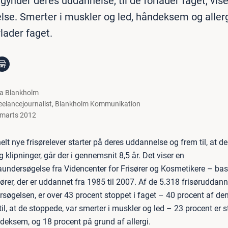
egynder deres uddannelse, til de forlader faget, vis
se. Smerter i muskler og led, håndeksem og allergi
lader faget.
la Blankholm
eelancejournalist
,
Blankholm Kommunikation
 marts 2012
lt nye frisørelever starter på deres uddannelse og frem til, at de
og klipninger, går der i gennemsnit 8,5 år. Det viser en
ndersøgelse fra Videncenter for Frisører og Kosmetikere – bas
sører, der er uddannet fra 1985 til 2007. Af de 5.318 frisøruddann
rsøgelsen, er over 43 procent stoppet i faget – 40 procent af dem
il, at de stoppede, var smerter i muskler og led – 23 procent er 
deksem, og 18 procent på grund af allergi.