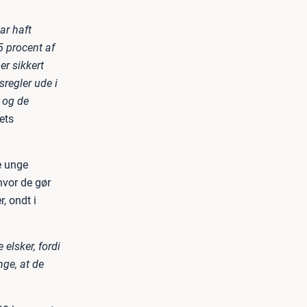
ar haft
 procent af
er sikkert
regler ude i
r og de
ets
e unge
hvor de gør
 ondt i
 elsker, fordi
nge, at de