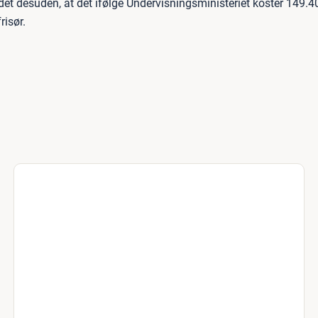
det desuden, at det ifølge Undervisningsministeriet koster 149.4
risør.