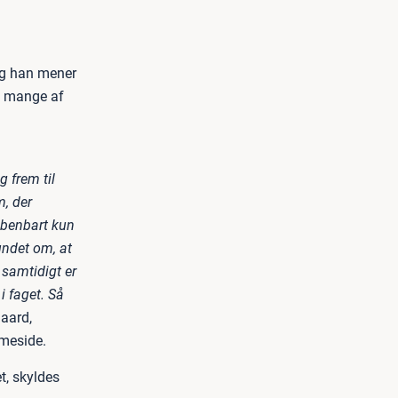
og han mener
så mange af
 frem til
m, der
 åbenbart kun
bundet om, at
 samtidigt er
i faget. Så
aard,
meside.
et, skyldes