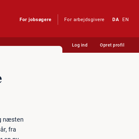
For jobsøgere
For arbejdsgivere
DA
EN
Log ind
Opret profil
e
og næsten
år, fra