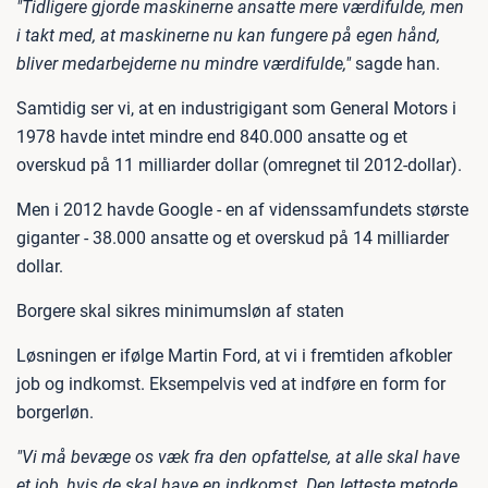
"Tidligere gjorde maskinerne ansatte mere værdifulde, men
i takt med, at maskinerne nu kan fungere på egen hånd,
bliver medarbejderne nu mindre værdifulde,"
sagde han.
Samtidig ser vi, at en industrigigant som General Motors i
1978 havde intet mindre end 840.000 ansatte og et
overskud på 11 milliarder dollar (omregnet til 2012-dollar).
Men i 2012 havde Google - en af videnssamfundets største
giganter - 38.000 ansatte og et overskud på 14 milliarder
dollar.
Borgere skal sikres minimumsløn af staten
Løsningen er ifølge Martin Ford, at vi i fremtiden afkobler
job og indkomst. Eksempelvis ved at indføre en form for
borgerløn.
"Vi må bevæge os væk fra den opfattelse, at alle skal have
et job, hvis de skal have en indkomst. Den letteste metode