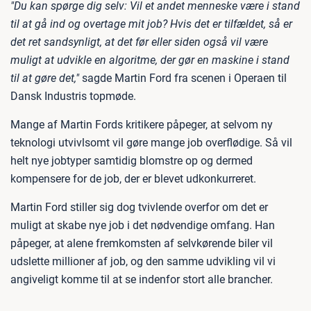
"Du kan spørge dig selv: Vil et andet menneske være i stand
til at gå ind og overtage mit job? Hvis det er tilfældet, så er
det ret sandsynligt, at det før eller siden også vil være
muligt at udvikle en algoritme, der gør en maskine i stand
til at gøre det,"
sagde Martin Ford fra scenen i Operaen til
Dansk Industris topmøde.
Mange af Martin Fords kritikere påpeger, at selvom ny
teknologi utvivlsomt vil gøre mange job overflødige. Så vil
helt nye jobtyper samtidig blomstre op og dermed
kompensere for de job, der er blevet udkonkurreret.
Martin Ford stiller sig dog tvivlende overfor om det er
muligt at skabe nye job i det nødvendige omfang. Han
påpeger, at alene fremkomsten af selvkørende biler vil
udslette millioner af job, og den samme udvikling vil vi
angiveligt komme til at se indenfor stort alle brancher.