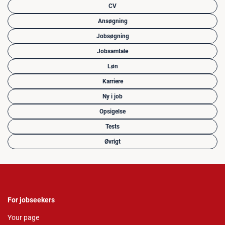
CV
Ansøgning
Jobsøgning
Jobsamtale
Løn
Karriere
Ny i job
Opsigelse
Tests
Øvrigt
For jobseekers
Your page