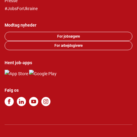
Presse
#JobsForUkraine
Modtag nyheder
For jobsøgere
For arbejdsgivere
Hent job-apps
Følg os