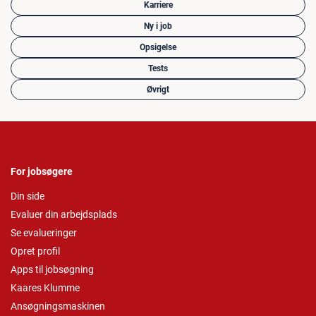
Karriere
Ny i job
Opsigelse
Tests
Øvrigt
For jobsøgere
Din side
Evaluer din arbejdsplads
Se evalueringer
Opret profil
Apps til jobsøgning
Kaares Klumme
Ansøgningsmaskinen