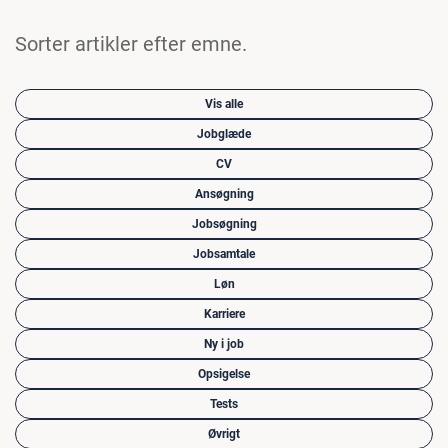
Sorter artikler efter emne.
Vis alle
Jobglæde
CV
Ansøgning
Jobsøgning
Jobsamtale
Løn
Karriere
Ny i job
Opsigelse
Tests
Øvrigt