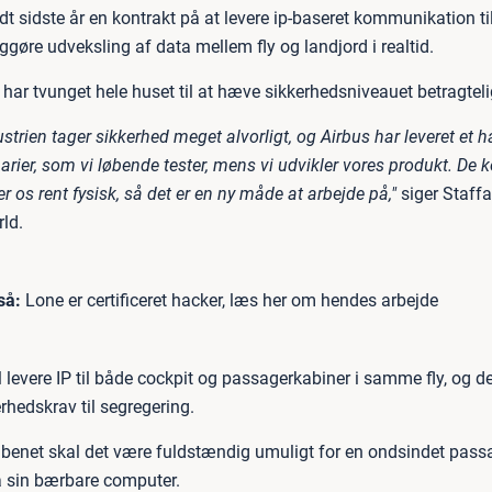
sidste år en kontrakt på at levere ip-baseret kommunikation til 
ggøre udveksling af data mellem fly og landjord i realtid.
har tvunget hele huset til at hæve sikkerhedsniveauet betragteli
ustrien tager sikkerhed meget alvorligt, og Airbus har leveret et h
narier, som vi løbende tester, mens vi udvikler vores produkt. D
er os rent fysisk, så det er en ny måde at arbejde på,"
siger Staffa
ld.
så:
Lone er certificeret hacker, læs her om hendes arbejde
evere IP til både cockpit og passagerkabiner i samme fly, og det
rhedskrav til segregering.
il benet skal det være fuldstændig umuligt for en ondsindet pass
ra sin bærbare computer.