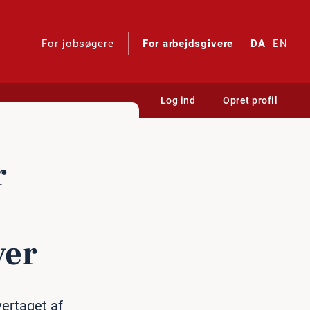
For jobsøgere
For arbejdsgivere
DA
EN
Log ind
Opret profil
r
ver
vertaget af