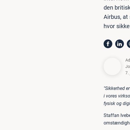
den briti
Airbus, at
hvor sikke
Ad
Jo
7.
"Sikkerhed er
i vores virk
fysisk og digi
Staffan Iveb
omstændighed