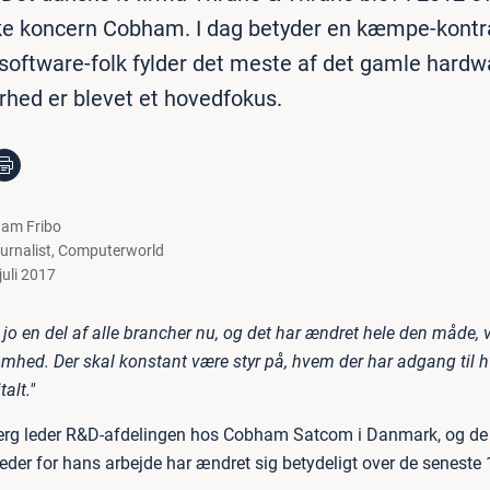
ske koncern Cobham. I dag betyder en kæmpe-kont
 software-folk fylder det meste af det gamle hardw
rhed er blevet et hovedfokus.
am Fribo
urnalist
,
Computerworld
 juli 2017
 jo en del af alle brancher nu, og det har ændret hele den måde, 
somhed. Der skal konstant være styr på, hvem der har adgang til 
talt."
erg leder R&D-afdelingen hos Cobham Satcom i Danmark, og de 
er for hans arbejde har ændret sig betydeligt over de seneste