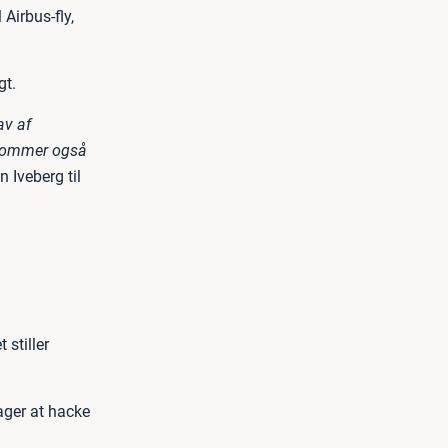
Airbus-fly,
gt.
av af
e kommer også
n Iveberg til
 stiller
ager at hacke