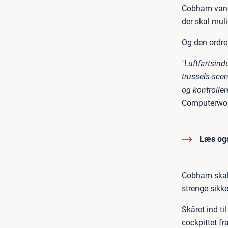
Cobham vandt 
der skal muli
Og den ordre 
"Luftfartsind
trussels-sce
og kontroller
Computerwor
Læs og
Cobham skal l
strenge sikke
Skåret ind t
cockpittet f