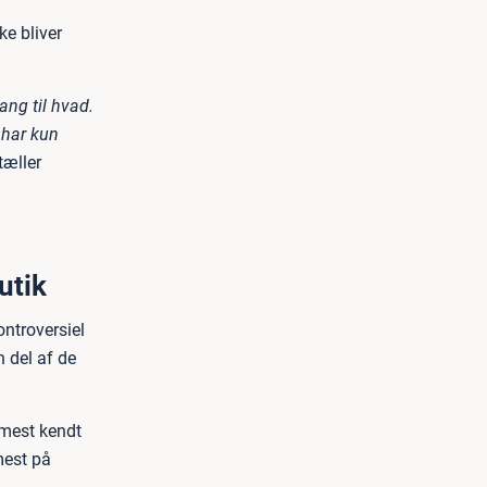
ke bliver
ang til hvad.
 har kun
tæller
utik
ntroversiel
 del af de
 mest kendt
mest på