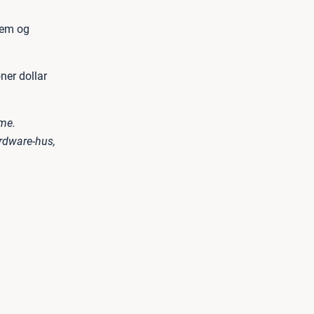
dem og
ner dollar
mme.
ardware-hus,