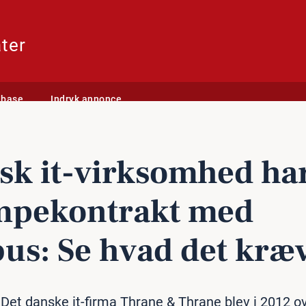
ter
abase
Indryk annonce
kt med Airbus: Se hvad det kræver
k it-virk­som­hed ha
­pe­kon­trakt med
bus: Se hvad det kræ
 Det danske it-firma Thrane & Thrane blev i 2012 o