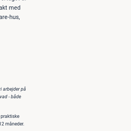
rakt med
are-hus,
vi arbejder på
hvad - både
praktiske
 12 måneder.