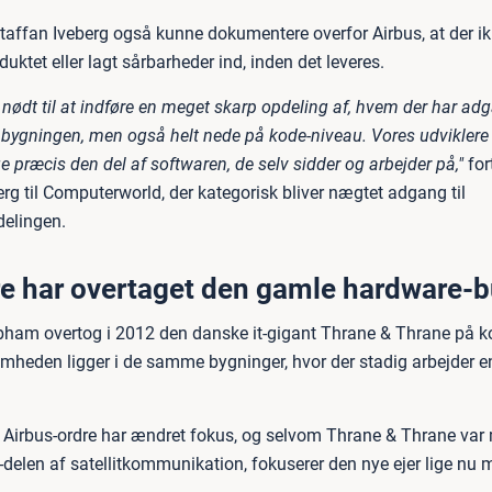
Staffan Iveberg også kunne dokumentere overfor Airbus, at der ik
oduktet eller lagt sårbarheder ind, inden det leveres.
 nødt til at indføre en meget skarp opdeling af, hvem der har adg
i bygningen, men også helt nede på kode-niveau. Vores udviklere
ge præcis den del af softwaren, de selv sidder og arbejder på,"
for
rg til Computerworld, der kategorisk bliver nægtet adgang til
delingen.
e har overtaget den gamle hardware-b
ham overtog i 2012 den danske it-gigant Thrane & Thrane på ko
omheden ligger i de samme bygninger, hvor der stadig arbejder en
Airbus-ordre har ændret fokus, og selvom Thrane & Thrane var
-delen af satellitkommunikation, fokuserer den nye ejer lige nu 