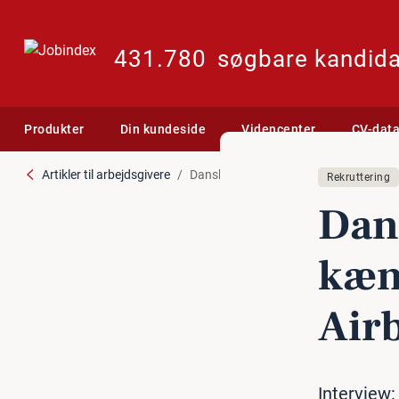
431.780
søgbare kandida
Produkter
Din kundeside
Videncenter
CV-dat
Artikler til arbejdsgivere
Dansk it-virksomhed har kæmpekontra
Rekruttering
Dans
kæm
Air
Interview: