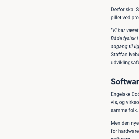
Derfor skal 
pillet ved pr
"Vi har været
Både fysisk 
adgang til li
Staffan Ivebe
udviklingsaf
Softwar
Engelske Cob
vis, og virks
samme folk.
Men den nye 
for hardware