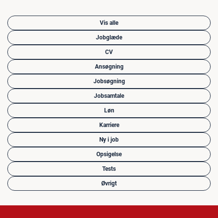
Vis alle
Jobglæde
CV
Ansøgning
Jobsøgning
Jobsamtale
Løn
Karriere
Ny i job
Opsigelse
Tests
Øvrigt