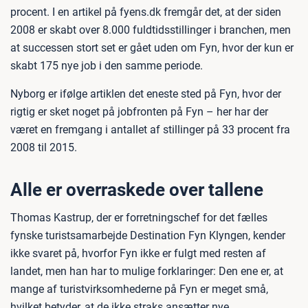
procent. I en artikel på fyens.dk fremgår det, at der siden
2008 er skabt over 8.000 fuldtidsstillinger i branchen, men
at successen stort set er gået uden om Fyn, hvor der kun er
skabt 175 nye job i den samme periode.
Nyborg er ifølge artiklen det eneste sted på Fyn, hvor der
rigtig er sket noget på jobfronten på Fyn – her har der
været en fremgang i antallet af stillinger på 33 procent fra
2008 til 2015.
Alle er overraskede over tallene
Thomas Kastrup, der er forretningschef for det fælles
fynske turistsamarbejde Destination Fyn Klyngen, kender
ikke svaret på, hvorfor Fyn ikke er fulgt med resten af
landet, men han har to mulige forklaringer: Den ene er, at
mange af turistvirksomhederne på Fyn er meget små,
hvilket betyder, at de ikke straks ansætter nye