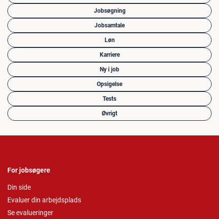
Jobsøgning
Jobsamtale
Løn
Karriere
Ny i job
Opsigelse
Tests
Øvrigt
For jobsøgere
Din side
Evaluer din arbejdsplads
Se evalueringer