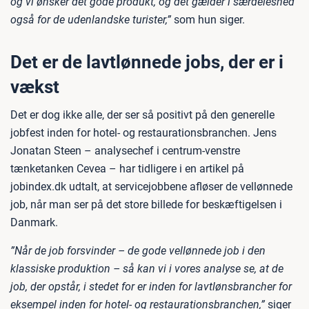
og vi ønsker det gode produkt, og det gælder i særdeleshed
også for de udenlandske turister,”
som hun siger.
Det er de lavtlønnede jobs, der er i
vækst
Det er dog ikke alle, der ser så positivt på den generelle
jobfest inden for hotel- og restaurationsbranchen. Jens
Jonatan Steen – analysechef i centrum-venstre
tænketanken Cevea – har tidligere i en artikel på
jobindex.dk udtalt, at servicejobbene afløser de vellønnede
job, når man ser på det store billede for beskæftigelsen i
Danmark.
”Når de job forsvinder – de gode vellønnede job i den
klassiske produktion – så kan vi i vores analyse se, at de
job, der opstår, i stedet for er inden for lavtlønsbrancher for
eksempel inden for hotel- og restaurationsbranchen,”
siger