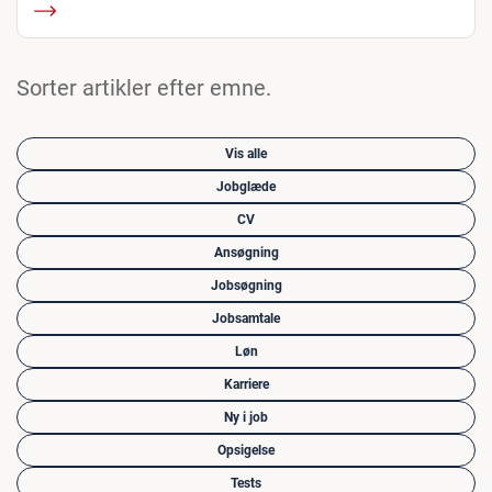
Sorter artikler efter emne.
Vis alle
Jobglæde
CV
Ansøgning
Jobsøgning
Jobsamtale
Løn
Karriere
Ny i job
Opsigelse
Tests