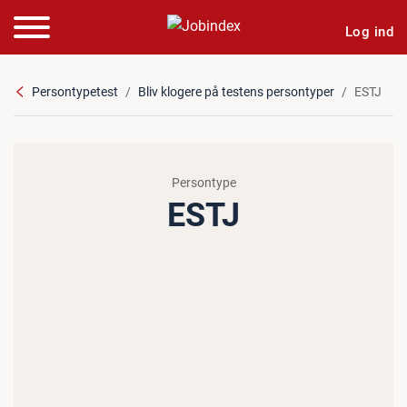
Log ind
Persontypetest
Bliv klogere på testens persontyper
ESTJ
Persontype
ESTJ