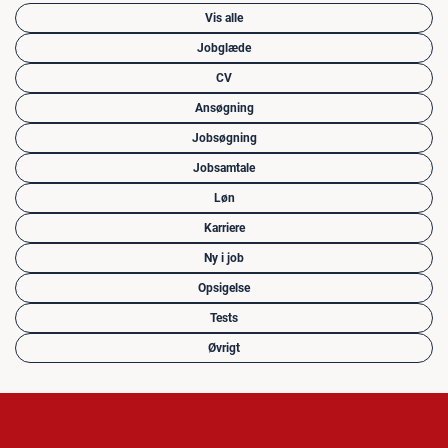
Vis alle
Jobglæde
CV
Ansøgning
Jobsøgning
Jobsamtale
Løn
Karriere
Ny i job
Opsigelse
Tests
Øvrigt