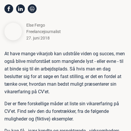
Else Fergo
Freelancejournalist
27. juni 2018
At have mange vikarjob kan udstråle viden og succes, men
også blive misforstået som manglende lyst - eller evne - til
at binde sig til én arbejdsplads. Så hvis man en dag
beslutter sig for at søge en fast stilling, er det en fordel at
tænke over, hvordan man bedst muligt præsenterer sin
vikarerfaring på CV'et.
Der er flere forskellige måder at liste sin vikarerfaring på
CV'et. Find selv den du foretrækker, fra de følgende
muligheder og (fiktive) eksempler.
Du kan få - især kendte og respekterede - virksomheders