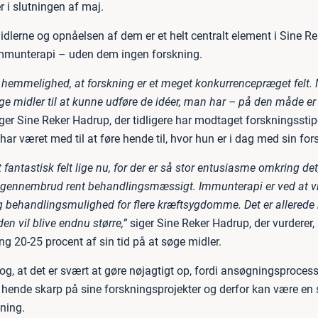
 i slutningen af maj.
dlerne og opnåelsen af dem er et helt centralt element i Sine R
immunterapi – uden dem ingen forskning.
n hemmelighed, at forskning er et meget konkurrencepræget felt.
øge midler til at kunne udføre de idéer, man har – på den måde e
ger Sine Reker Hadrup, der tidligere har modtaget forskningssti
har været med til at føre hende til, hvor hun er i dag med sin for
t fantastisk felt lige nu, for der er så stor entusiasme omkring det,
e gennembrud rent behandlingsmæssigt. Immunterapi er ved at v
g behandlingsmulighed for flere kræftsygdomme. Det er allerede 
den vil blive endnu større,”
siger Sine Reker Hadrup, der vurderer,
g 20-25 procent af sin tid på at søge midler.
g, at det er svært at gøre nøjagtigt op, fordi ansøgningsproces
 hende skarp på sine forskningsprojekter og derfor kan være en s
ning.