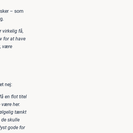
rsker – som
g.
virkelig få,
v for at have
, være
et nej:
 en flot titel
e være her.
ølgelig tænkt
i de skulle
lyst gode for