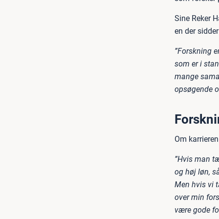
Sine Reker H
en der sidder
”Forskning er
som er i stan
mange samarbe
opsøgende og
Forskni
Om karrieren 
”Hvis man tæn
og høj løn, så
Men hvis vi t
over min fors
være gode for