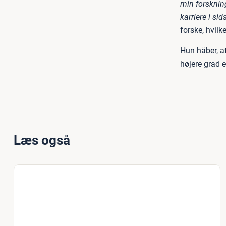
min forsknin
karriere i sid
forske, hvilke
Hun håber, at
højere grad e
Læs også