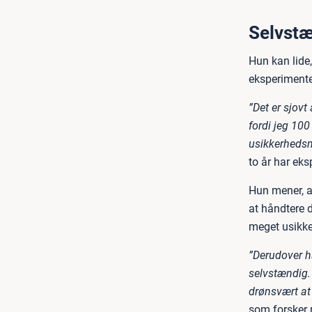
Selvstæ
Hun kan lide
eksperimente
”Det er sjovt
fordi jeg 100
usikkerhedsm
to år har ek
Hun mener, at
at håndtere d
meget usikke
”Derudover ha
selvstændig. 
drønsvært at 
som forsker 