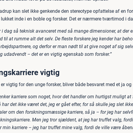
adrup kan slet ikke genkende den stereotype opfattelse af en fo
 lukket inde i en boble og forsker. Det er nærmere tværtimod i da
 i dag så teknisk avanceret med så mange dimensioner, at der er 
d til at rumme alt det selv. De fleste forskere jeg kender har beho
jdspartnere, og derfor er man nødt til at give noget af sig selv
 udadvendt – det er en vigtig egenskab som forsker.”
ngskarriere vigtig
er vigtig for den unge forsker, bliver både besvaret med et ja og 
ker karriere som noget, hvor det handler om hurtigst muligt at få
 har det ikke været det, jeg er gået efter, for så skulle jeg slet ikk
aler om den forskningsmæssige karriere, så ja – for jeg har selvf
kningskarriere. Men jeg tror sjældent, at jeg har truffet valg, ford
 min karriere – jeg har truffet mine valg, fordi de ville være åben