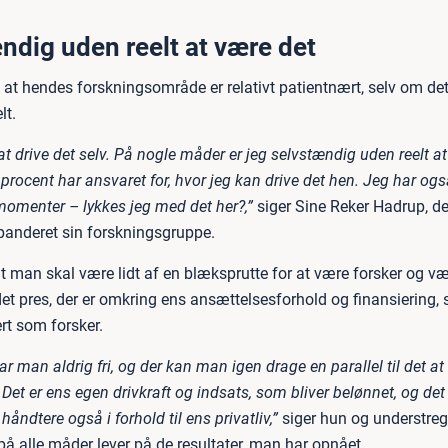
ndig uden reelt at være det
, at hendes forskningsområde er relativt patientnært, selv om de
lt.
 at drive det selv. På nogle måder er jeg selvstændig uden reelt at
 procent har ansvaret for, hvor jeg kan drive det hen. Jeg har o
omenter – lykkes jeg med det her?,”
siger Sine Reker Hadrup, de
spanderet sin forskningsgruppe.
 man skal være lidt af en blæksprutte for at være forsker og vær
et pres, der er omkring ens ansættelsesforhold og finansiering, 
rt som forsker.
r man aldrig fri, og der kan man igen drage en parallel til det at
Det er ens egen drivkraft og indsats, som bliver belønnet, og de
håndtere også i forhold til ens privatliv,”
siger hun og understreg
på alle måder lever på de resultater, man har opnået.