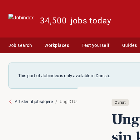
34,500
jobs today
Job search
Workplaces
Test yourself
Guides
This part of Jobindex is only available in Danish.
Artikler til jobsøgere
Ung DTU-forsker hædret for sin kræftfors
Øvrigt
Ung
sin 