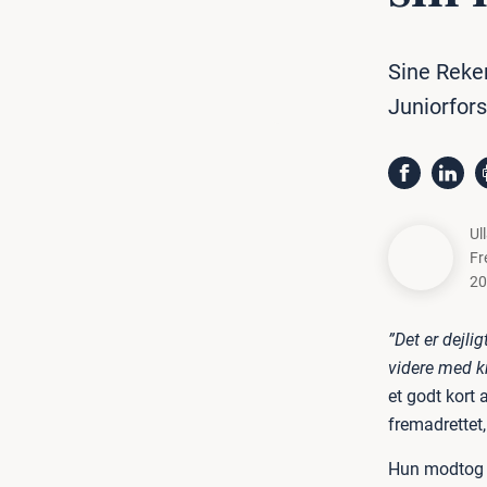
Sine Reke
Juniorfor
Ul
Fr
20
”Det er dejli
videre med k
et godt kort 
fremadrettet,
Hun modtog 