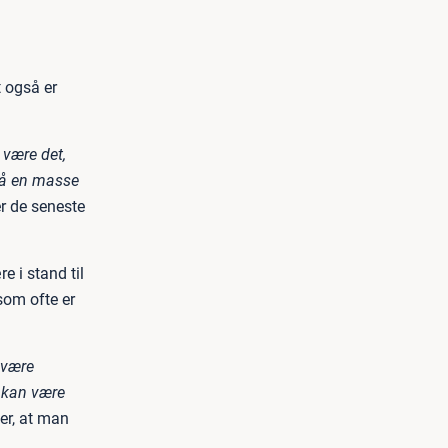
t også er
 være det,
gså en masse
r de seneste
e i stand til
som ofte er
 være
t kan være
er, at man