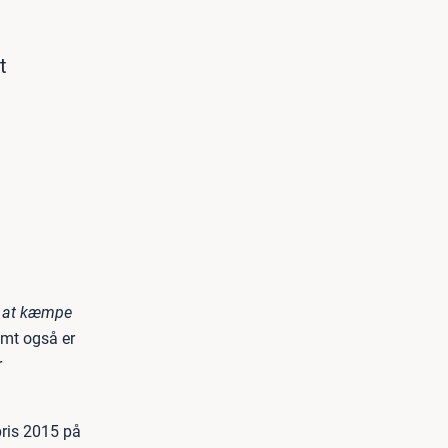
t
på at kæmpe
emt også er
r
ris 2015 på