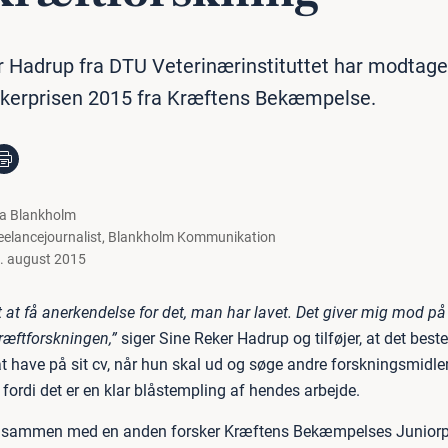
r Hadrup fra DTU Veterinærinstituttet har modtage
skerprisen 2015 fra Kræftens Bekæmpelse.
la Blankholm
eelancejournalist
,
Blankholm Kommunikation
. august 2015
gt at få anerkendelse for det, man har lavet. Det giver mig mod 
ræftforskningen,”
siger Sine Reker Hadrup og tilføjer, at det best
at have på sit cv, når hun skal ud og søge andre forskningsmidle
 fordi det er en klar blåstempling af hendes arbejde.
sammen med en anden forsker Kræftens Bekæmpelses Juniorp