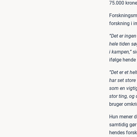
75.000 kroner
Forskningsmi
forskning i 
”Det er inge
hele tiden s
i kampen,”
si
ifølge hende 
”Det er et hel
har set stor
som en vigti
stor ting, og 
bruger omkrin
Hun mener do
samtidig gør
hendes forsk