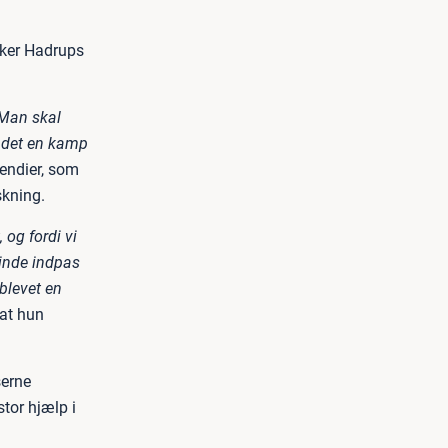
eker Hadrups
 Man skal
r det en kamp
pendier, som
skning.
 og fordi vi
inde indpas
blevet en
 at hun
serne
tor hjælp i