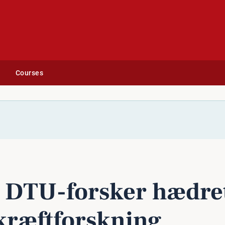
Courses
kning
 DTU-forsker hædret
kræft­forsk­ning