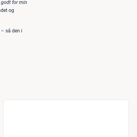
 godt for min
ndet og
 – så den i