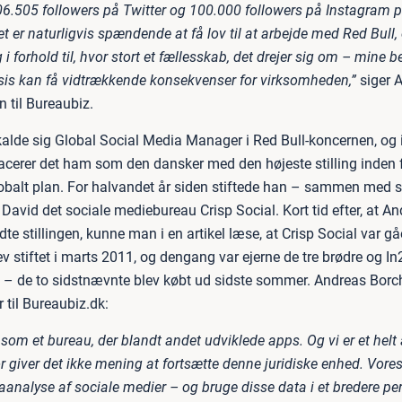
6.505 followers på Twitter og 100.000 followers på Instagram p
t er naturligvis spændende at få lov til at arbejde med Red Bull, 
 forhold til, hvor stort et fællesskab, det drejer sig om – mine b
sis kan få vidtrækkende konsekvenser for virksomheden,”
siger 
 til Bureaubiz.
alde sig Global Social Media Manager i Red Bull-koncernen, og 
acerer det ham som den dansker med den højeste stilling inden f
obalt plan. For halvandet år siden stiftede han – sammen med s
David det sociale mediebureau Crisp Social. Kort tid efter, at A
dte stillingen, kunne man i en artikel læse, at Crisp Social var g
v stiftet i marts 2011, og dengang var ejerne de tre brødre og I
 – de to sidstnævnte blev købt ud sidste sommer. Andreas Bor
r til Bureaubiz.dk:
som et bureau, der blandt andet udviklede apps. Og vi er et helt 
r giver det ikke mening at fortsætte denne juridiske enhed. Vore
aanalyse af sociale medier – og bruge disse data i et bredere pe