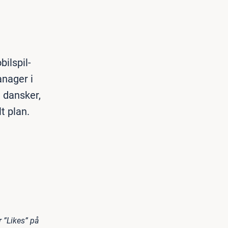
ilspil-
anager i
 dansker,
t plan.
r ”Likes” på