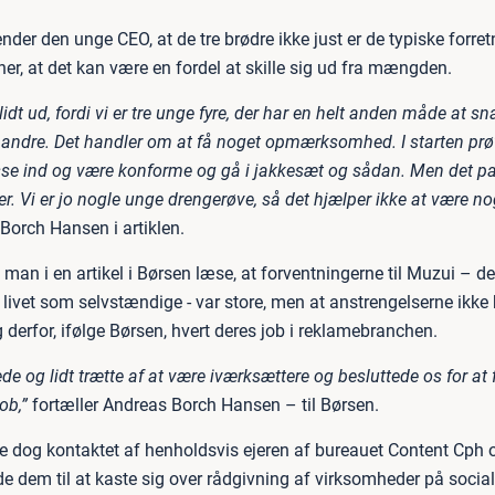
kender den unge CEO, at de tre brødre ikke just er de typiske forret
r, at det kan være en fordel at skille sig ud fra mængden.
s lidt ud, fordi vi er tre unge fyre, der har en helt anden måde at 
andre. Det handler om at få noget opmærksomhed. I starten prø
se ind og være konforme og gå i jakkesæt og sådan. Men det p
r. Vi er jo nogle unge drengerøve, så det hjælper ikke at være no
Borch Hansen i artiklen.
man i en artikel i Børsen læse, at forventningerne til Muzui – de
livet som selvstændige - var store, men at anstrengelserne ikke 
g derfor, ifølge Børsen, hvert deres job i reklamebranchen.
ede og lidt trætte af at være iværksættere og besluttede os for at
job,”
fortæller Andreas Borch Hansen – til Børsen.
de dog kontaktet af henholdsvis ejeren af bureauet Content Cph 
de dem til at kaste sig over rådgivning af virksomheder på socia