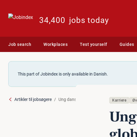
34,400
jobs today
Job search
Workplaces
Test yourself
Guides
This part of Jobindex is only available in Danish.
Artikler til jobsøgere
Ung dansk iværksætter global chef for Red
Karriere
Øv
Ung 
glob