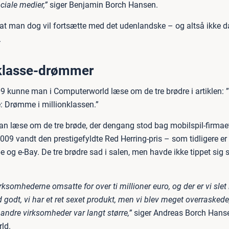
ciale medier,”
siger Benjamin Borch Hansen.
 at man dog vil fortsætte med det udenlandske – og altså ikke d
.
nklasse-drømmer
09 kunne man i Computerworld læse om de tre brødre i artiklen:
: Drømme i millionklassen.”
n læse om de tre brøde, der dengang stod bag mobilspil-firmae
2009 vandt den prestigefyldte Red Herring-pris – som tidligere er 
e og e-Bay. De tre brødre sad i salen, men havde ikke tippet sig
ksomhederne omsatte for over ti millioner euro, og der er vi slet
 godt, vi har et ret sexet produkt, men vi blev meget overraskede,
andre virksomheder var langt større,”
siger Andreas Borch Hanse
ld.