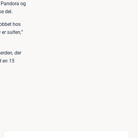
et Pandora og
e del.
jobbet hos
er sulten,”
erden, der
d en 15