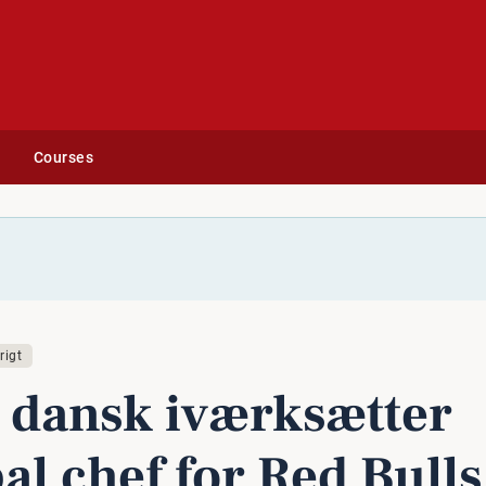
Courses
 Bulls sociale medier
rigt
dansk iværk­sæt­ter
al chef for Red Bulls