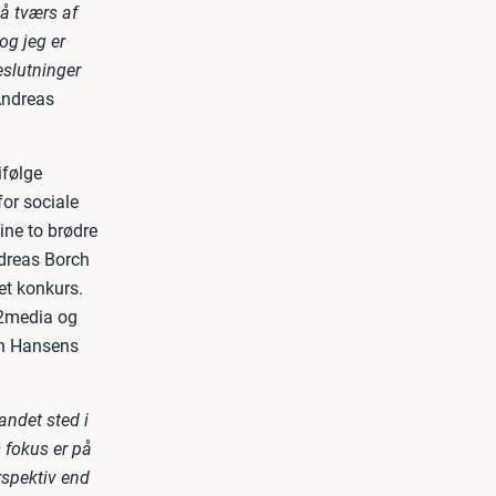
å tværs af
og jeg er
eslutninger
Andreas
ifølge
or sociale
ine to brødre
ndreas Borch
ået konkurs.
n2media og
ch Hansens
andet sted i
s fokus er på
rspektiv end