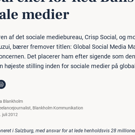
iale medier
en af det sociale mediebureau, Crisp Social, og mob
zui, bærer fremover titlen: Global Social Media M
koncernen. Det placerer ham efter sigende som den
n højeste stilling inden for sociale medier på global
la Blankholm
eelancejournalist
,
Blankholm Kommunikation
. juli 2012
oneret i Salzburg, med ansvar for at lede henholdsvis 28 millione