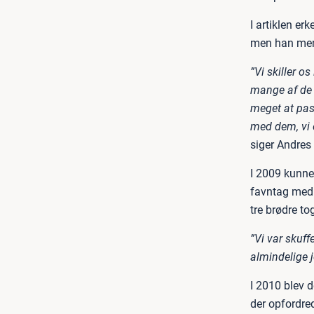
I artiklen er
men han mene
”Vi skiller o
mange af de 
meget at pas
med dem, vi e
siger Andres 
I 2009 kunne 
favntag med 
tre brødre to
”Vi var skuff
almindelige 
I 2010 blev 
der opfordre