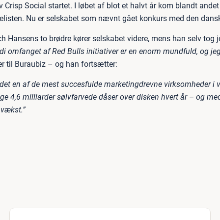
v Crisp Social startet. I løbet af blot et halvt år kom blandt and
elisten. Nu er selskabet som nævnt gået konkurs med den dansk
h Hansens to brødre kører selskabet videre, mens han selv tog 
di omfanget af Red Bulls initiativer er en enorm mundfuld, og jeg 
r til Buraubiz – og han fortsætter:
 det en af de mest succesfulde marketingdrevne virksomheder i v
ge 4,6 milliarder sølvfarvede dåser over disken hvert år – og me
 vækst.”