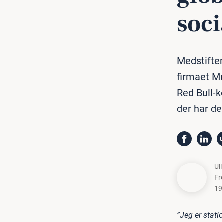
soc
Medstifter
firmaet Mu
Red Bull-
der har de
Ul
Fr
19
”Jeg er stati