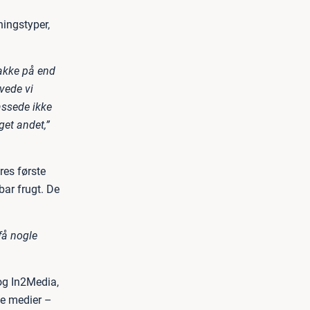
ningstyper,
snakke på end
vede vi
assede ikke
get andet,”
res første
bar frugt. De
 få nogle
og In2Media,
le medier –