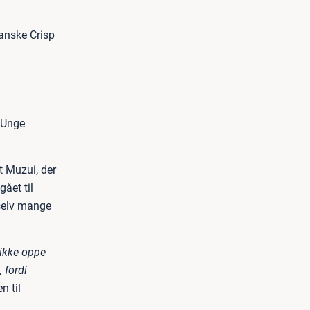
anske Crisp
 ”Unge
t Muzui, der
gået til
 selv mange
 ikke oppe
 fordi
n til