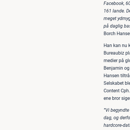
Facebook, 60
161 lande. De
meget ydmyg i
på daglig ba
Borch Hansen
Han kan nu k
Bureaubiz pl
medier på gl
Benjamin og 
Hansen tiltrå
Selskabet ble
Content Cph.
ene bror sige
”Vi begyndte 
dag, og derfo
hardcore-dat