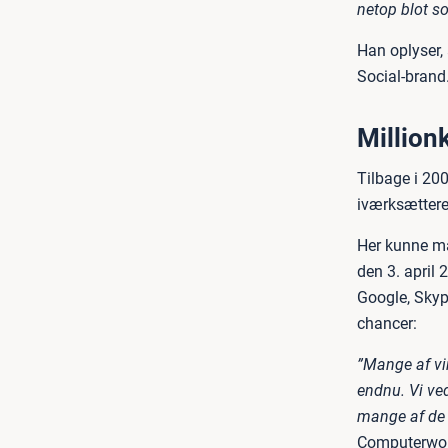
netop blot so
Han oplyser,
Social-brand
Millio
Tilbage i 20
iværksættere
Her kunne ma
den 3. april 
Google, Skyp
chancer:
”Mange af vir
endnu. Vi ved
mange af de 
Computerwor