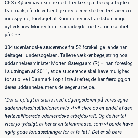
CBS i København kunne godt tænke sig at bo og arbejde i
Danmark, når de er færdige med deres studier. Det viser en
rundspørge, foretaget af Kommunernes Landsforenings
nyhedsbrev Momentum i samarbejde med karrierecentret
på CBS.
334 udenlandske studerende fra 52 forskellige lande har
deltaget i undersøgelsen. Tallene vækker begejstring hos
uddannelsesminister Morten Østergaard (R) – han foreslog
i slutningen af 2011, at de studerende skal have mulighed
for at blive i Danmark i op til tre år efter, de har færdiggjort
deres uddannelse, mens de søger arbejde.
”Det er oplagt at starte med udgangsdøren på vores egne
uddannelsesinstitutioner, hvis vi vil sikre os en andel af den
højtkvalificerede udenlandske arbejdskraft. Og de her tal
viser jo tydeligt, at her er en talentmasse, som vi burde have
rigtig gode forudsætninger for at få fat i. Det er så bare