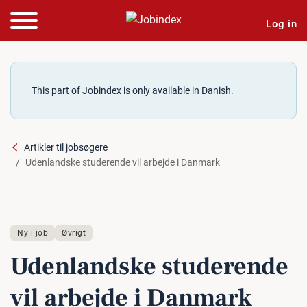
Log in
This part of Jobindex is only available in Danish.
Artikler til jobsøgere
Udenlandske studerende vil arbejde i Danmark
Ny i job
Øvrigt
Uden­land­ske stu­de­ren­de
vil arbejde i Danmark