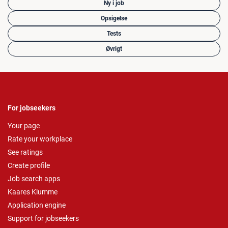
Ny i job
Opsigelse
Tests
Øvrigt
For jobseekers
Your page
Rate your workplace
See ratings
Create profile
Job search apps
Kaares Klumme
Application engine
Support for jobseekers