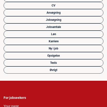
CV
Ansøgning
Jobsøgning
Jobsamtale
Løn
Karriere
Ny i job
Opsigelse
Tests
Øvrigt
For jobseekers
Your page