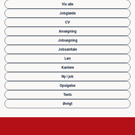
Vis alle
Jobglæde
CV
Ansøgning
Jobsøgning
Jobsamtale
Løn
Karriere
Ny i job
Opsigelse
Tests
Øvrigt