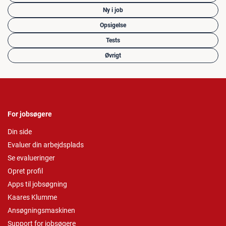
Ny i job
Opsigelse
Tests
Øvrigt
For jobsøgere
Din side
Evaluer din arbejdsplads
Se evalueringer
Opret profil
Apps til jobsøgning
Kaares Klumme
Ansøgningsmaskinen
Support for jobsøgere