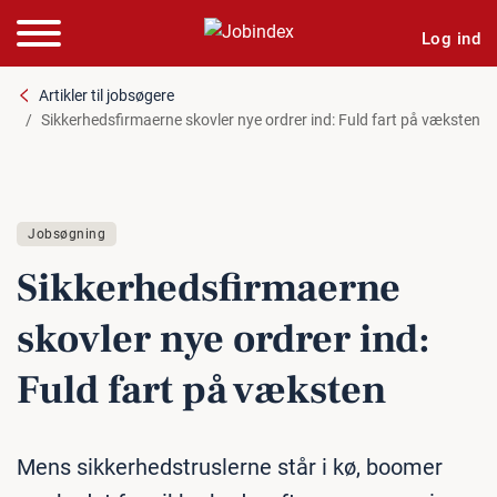
Log ind
Artikler til jobsøgere
Sikkerhedsfirmaerne skovler nye ordrer ind: Fuld fart på væksten
Jobsøgning
Sik­ker­heds­fir­ma­er­ne
skovler nye ordrer ind:
Fuld fart på væksten
Mens sikkerhedstruslerne står i kø, boomer