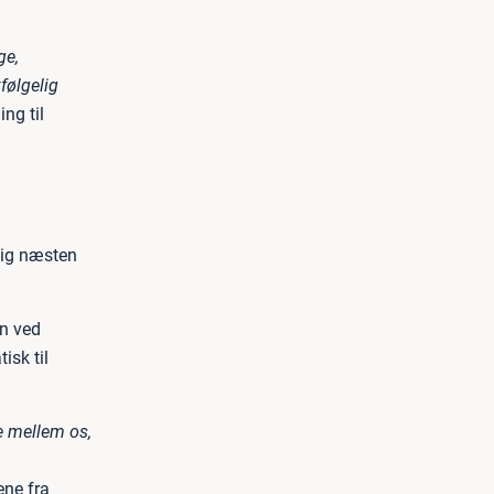
ge,
følgelig
ng til
sig næsten
en ved
isk til
ne mellem os,
ene fra