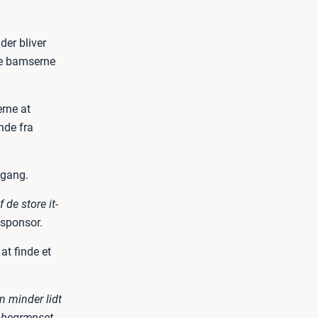
der bliver
de bamserne
rne at
nde fra
 gang.
 de store it-
dsponsor.
t finde et
 minder lidt
t begrænset