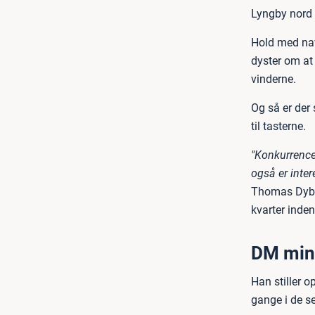
Lyngby nord 
Hold med nav
dyster om at
vinderne.
Og så er der 
til tasterne.
"Konkurrence
også er inter
Thomas Dybda
kvarter inden
DM mind
Han stiller 
gange i de se