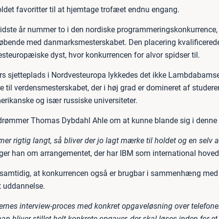
ldet favoritter til at hjemtage trofæet endnu engang.
sidste år nummer to i den nordiske programmeringskonkurrence, 
eløbende med danmarksmesterskabet. Den placering kvalificere
esteuropæiske dyst, hvor konkurrencen for alvor spidser til.
rs sjetteplads i Nordvesteuropa lykkedes det ikke Lambdabamse
 til verdensmesterskabet, der i høj grad er domineret af studere
erikanske og især russiske universiteter.
 drømmer Thomas Dybdahl Ahle om at kunne blande sig i denne
er rigtig langt, så bliver der jo lagt mærke til holdet og en selv af
iger han om arrangementet, der har IBM som international hove
amtidig, at konkurrencen også er brugbar i sammenhæng med a
dt uddannelse.
rnes interview-proces med konkret opgaveløsning over telefonen
 bliver stillet helt konkrete opgaver, der skal løses inden for e