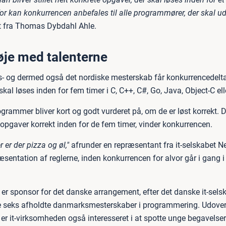
for kan konkurrencen anbefales til alle programmører, der skal u
t fra Thomas Dybdahl Ahle.
øje med talenterne
- og dermed også det nordiske mesterskab får konkurrencedelt
skal løses inden for fem timer i C, C++, C#, Go, Java, Object-C el
rammer bliver kort og godt vurderet på, om de er løst korrekt. D
t opgaver korrekt inden for de fem timer, vinder konkurrencen.
r er der pizza og øl,"
afrunder en repræsentant fra it-selskabet 
æsentation af reglerne, inden konkurrencen for alvor går i gang 
.
r sponsor for det danske arrangement, efter det danske it-sels
e seks afholdte danmarksmesterskaber i programmering. Udove
 er it-virksomheden også interesseret i at spotte unge begavelse