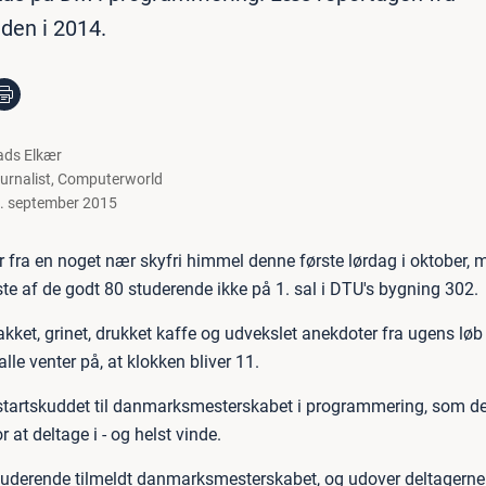
den i 2014.
ds Elkær
urnalist
,
Computerworld
. september 2015
r fra en noget nær skyfri himmel denne første lørdag i oktober, 
te af de godt 80 studerende ikke på 1. sal i DTU's bygning 302.
akket, grinet, drukket kaffe og udvekslet anekdoter fra ugens løb
alle venter på, at klokken bliver 11.
 startskuddet til danmarksmesterskabet i programmering, som d
 at deltage i - og helst vinde.
 studerende tilmeldt danmarksmesterskabet, og udover deltagerne