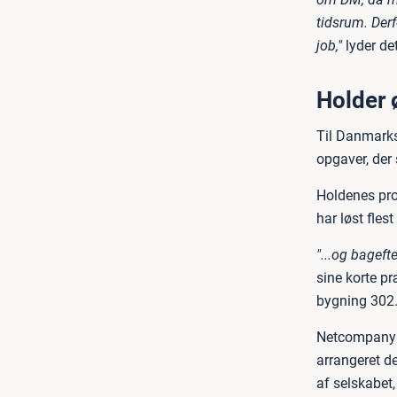
tidsrum. Der
job,"
lyder de
Holder 
Til Danmarks
opgaver, der 
Holdenes prog
har løst fles
"...og bagefte
sine korte pr
bygning 302
Netcompany e
arrangeret d
af selskabet,