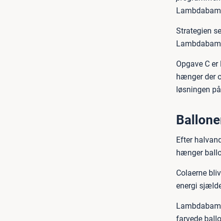
Lambdabamser
Strategien ser
Lambdabams
Opgave C er l
hænger der o
løsningen på
Balloner
Efter halvan
hænger ballo
Colaerne bli
energi sjæld
Lambdabamser
farvede ballo