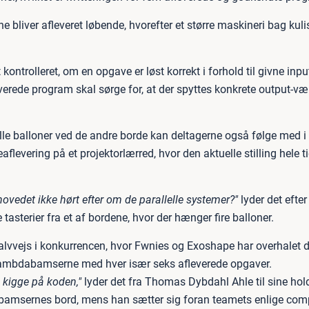
bliver afleveret løbende, hvorefter et større maskineri bag kuli
t kontrolleret, om en opgave er løst korrekt i forhold til givne inpu
verede program skal sørge for, at der spyttes konkrete output-væ
lle balloner ved de andre borde kan deltagerne også følge med i
flevering på et projektorlærred, hvor den aktuelle stilling hele ti
ovedet ikke hørt efter om de parallelle systemer?"
lyder det efter
 tasterier fra et af bordene, hvor der hænger fire balloner.
alvvejs i konkurrencen, hvor Fwnies og Exoshape har overhalet 
ambdabamserne med hver især seks afleverede opgaver.
 kigge på koden,"
lyder det fra Thomas Dybdahl Ahle til sine h
amsernes bord, mens han sætter sig foran teamets enlige com