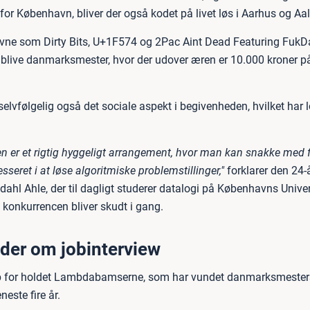
for København, bliver der også kodet på livet løs i Aarhus og Aa
ne som Dirty Bits, U+1F574 og 2Pac Aint Dead Featuring FukD
 blive danmarksmester, hvor der udover æren er 10.000 kroner på 
selvfølgelig også det sociale aspekt i begivenheden, hvilket har
n er et rigtig hyggeligt arrangement, hvor man kan snakke med 
esseret i at løse algoritmiske problemstillinger,"
forklarer den 24-
hl Ahle, der til dagligt studerer datalogi på Københavns Univers
 konkurrencen bliver skudt i gang.
er om jobinterview
op for holdet Lambdabamserne, som har vundet danmarksmester
neste fire år.