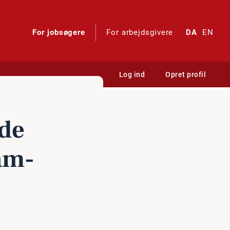
For jobsøgere
For arbejdsgivere
DA
EN
Log ind
Opret profil
­de
am­