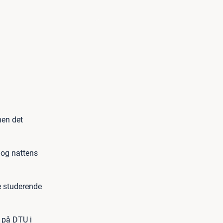
men det
 og nattens
e studerende
 på DTU i