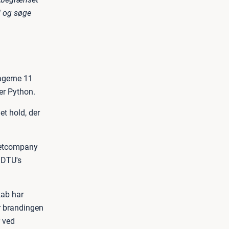
d og søge
agerne 11
ler Python.
et hold, der
Netcompany
i DTU's
kab har
r brandingen
r ved