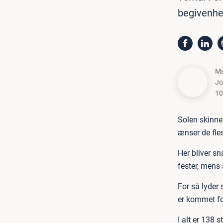
begivenhe
Ma
Jo
10
Solen skinne
ænser de fles
Her bliver sn
fester, mens 
For så lyder
er kommet for
I alt er 138