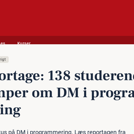
des
Kurser
M i programmering
rigt
rtage: 138 stu­de­ren
per om DM i pro­gr
ring
us på DM i programmering. Læs reportagen fra