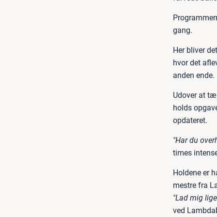
Programmerne 
gang.
Her bliver de
hvor det afle
anden ende.
Udover at tæ
holds opgavea
opdateret.
"Har du overh
times intense
Holdene er h
mestre fra L
"Lad mig lige
ved Lambdab