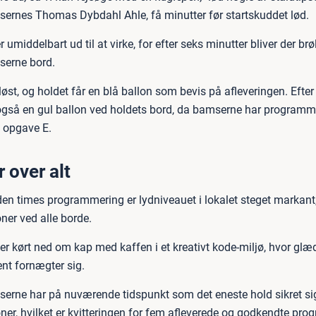
nes Thomas Dybdahl Ahle, få minutter før startskuddet lød.
 umiddelbart ud til at virke, for efter seks minutter bliver der brøle
erne bord.
øst, og holdet får en blå ballon som bevis på afleveringen. Efter
gså en gul ballon ved holdets bord, da bamserne har programm
 opgave E.
 over alt
den times programmering er lydniveauet i lokalet steget markant
ner ved alle borde.
ver kørt ned om kap med kaffen i et kreativt kode-miljø, hvor glæ
ent fornægter sig.
ne har på nuværende tidspunkt som det eneste hold sikret si
ner, hvilket er kvitteringen for fem afleverede og godkendte pro