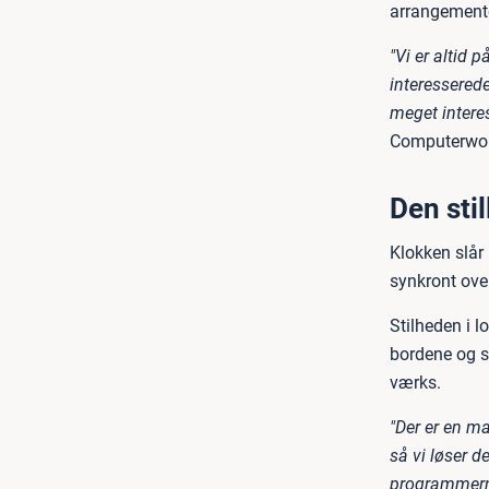
arrangement
"Vi er altid 
interesserede
meget interes
Computerwor
Den sti
Klokken slår
synkront ove
Stilheden i l
bordene og s
værks.
"Der er en ma
så vi løser 
programmerne