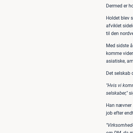
Dermed er ho
Holdet blev 
afviklet sid
til den nordv
Med sidste å
komme videre
asiatiske, am
Det selskab
"Hvis vi komm
selskaber,"
s
Han nævner s
job efter en
"Virksomhede
om DM, da man