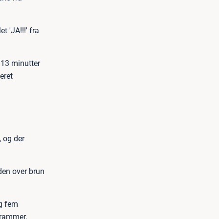
t 'JA!!!' fra
 13 minutter
eret
, og der
den over brun
g fem
grammer.