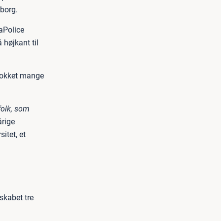
lborg.
aPolice
højkant til
 lokket mange
folk, som
årige
itet, et
skabet tre