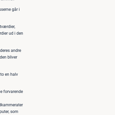
sserne går i
tværdier,
rdier ud i den
 deres andre
den bliver
 to en halv
de forvarende
oldkammerater
puter, som