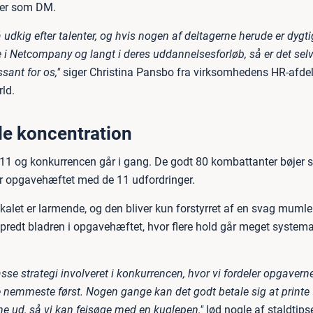
er som DM.
på udkig efter talenter, og hvis nogen af deltagerne herude er dygti
 i Netcompany og langt i deres uddannelsesforløb, så er det selv
sant for os,"
siger Christina Pansbo fra virksomhedens HR-afdeli
ld.
lle koncentration
 11 og konkurrencen går i gang. De godt 80 kombattanter bøjer 
r opgavehæftet med de 11 udfordringer.
okalet er larmende, og den bliver kun forstyrret af en svag muml
predt bladren i opgavehæftet, hvor flere hold går meget systemat
sse strategi involveret i konkurrencen, hvor vi fordeler opgaver
de nemmeste først. Nogen gange kan det godt betale sig at printe
 ud, så vi kan fejsøge med en kuglepen,"
lød nogle af staldtips