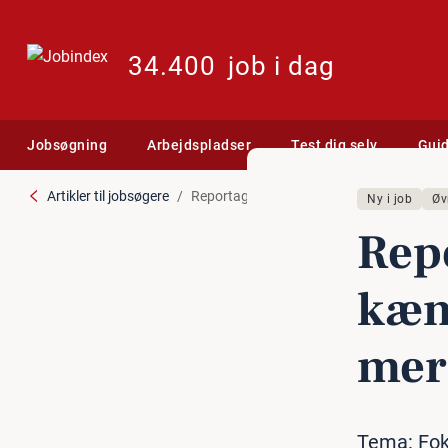
34.400
job i dag
Jobsøgning
Arbejdspladser
Test dig selv
Gui
Artikler til jobsøgere
Reportage: 138 studerende kæmper om D
Ny i job
Øv
Repo
kæm
me­
Tema: Fok