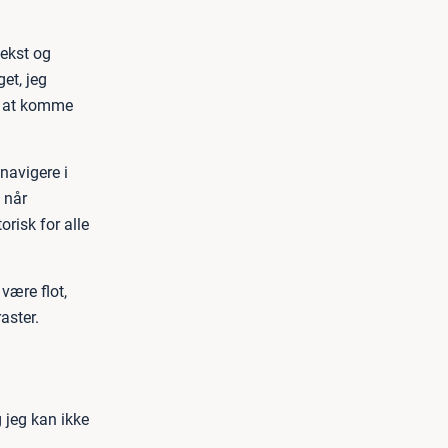
tekst og
et, jeg
for at komme
navigere i
 når
risk for alle
 være flot,
aster.
 jeg kan ikke