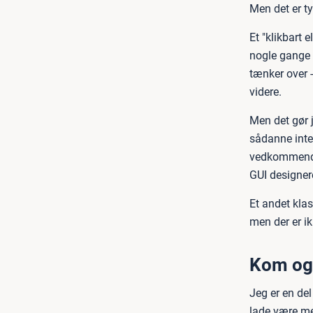
Men det er ty
Et "klikbart
nogle gange 
tænker over -
videre.
Men det gør 
sådanne inter
vedkommende 
GUI designere
Et andet klas
men der er i
Kom og
Jeg er en de
lade være me