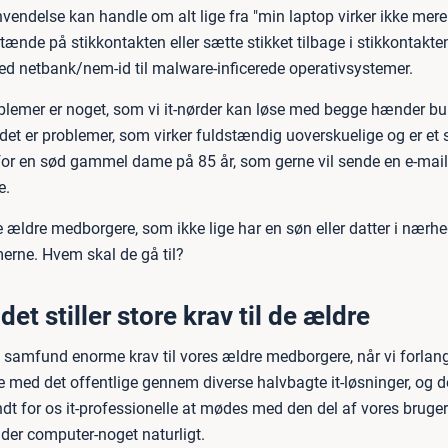
vendelse kan handle om alt lige fra "min laptop virker ikke mere"
tænde på stikkontakten eller sætte stikket tilbage i stikkontakte
d netbank/nem-id til malware-inficerede operativsystemer.
oblemer er noget, som vi it-nørder kan løse med begge hænder b
et er problemer, som virker fuldstændig uoverskuelige og er et s
for en sød gammel dame på 85 år, som gerne vil sende en e-mail 
e.
 ældre medborgere, som ikke lige har en søn eller datter i nærhe
merne. Hvem skal de gå til?
t stiller store krav til de ældre
m samfund enorme krav til vores ældre medborgere, når vi forlang
med det offentlige gennem diverse halvbagte it-løsninger, og de
t for os it-professionelle at mødes med den del af vores brugere
t der computer-noget naturligt.