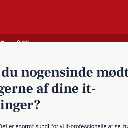
des
Kurser
it-løsninger?
du no­gen­sin­de mød
erne af dine it-
ninger?
t er enormt sundt for vi it-professionelle at se, 