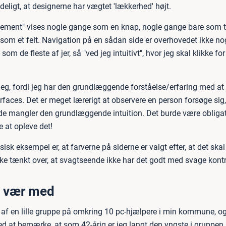
deligt, at designerne har vægtet 'lækkerhed' højt.
 element" vises nogle gange som en knap, nogle gange bare som 
som et felt. Navigation på en sådan side er overhovedet ikke nog
 som de fleste af jer, så "ved jeg intuitivt", hvor jeg skal klikke 
jeg, fordi jeg har den grundlæggende forståelse/erfaring med at 
faces. Det er meget lærerigt at observere en person forsøge sig,
mangler den grundlæggende intuition. Det burde være obligato
 at opleve det!
sisk eksempel er, at farverne på siderne er valgt efter, at det skal
kke tænkt over, at svagtseende ikke har det godt med svage kontr
 vær med
l af en lille gruppe på omkring 10 pc-hjælpere i min kommune, og
d at bemærke, at som 42-årig er jeg langt den yngste i gruppen.