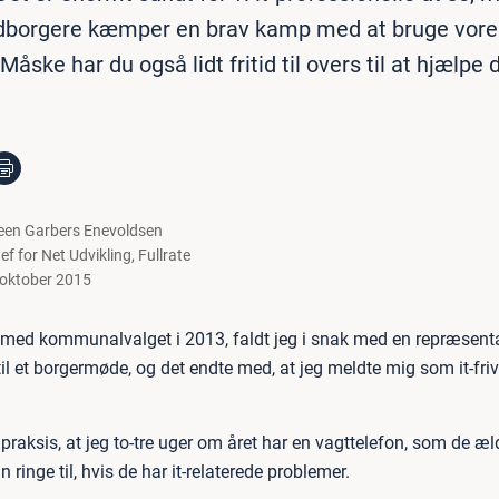
borgere kæmper en brav kamp med at bruge vore
 Måske har du også lidt fritid til overs til at hjælpe
een Garbers Enevoldsen
ef for Net Udvikling
,
Fullrate
 oktober 2015
e med kommunalvalget i 2013, faldt jeg i snak med en repræsenta
l et borgermøde, og det endte med, at jeg meldte mig som it-frivi
 praksis, at jeg to-tre uger om året har en vagttelefon, som de æl
inge til, hvis de har it-relaterede problemer.