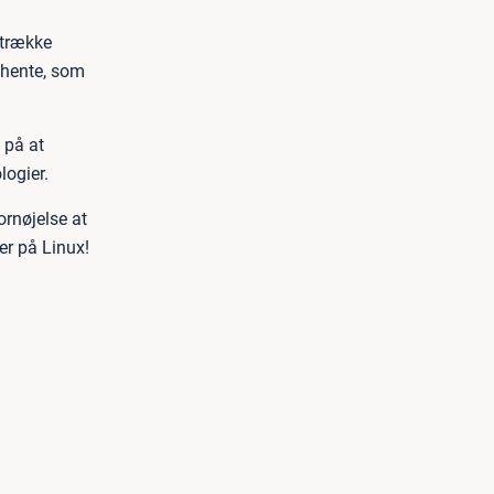
 strække
t hente, som
d på at
logier.
rnøjelse at
er på Linux!