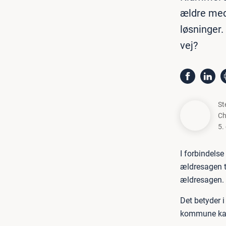
ældre med
løsninger.
vej?
St
Ch
5.
I forbindels
ældresagen ti
ældresagen.
Det betyder i
kommune kan r