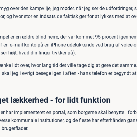
dmyg over den kampvilje, jeg møder, når jeg ser de udfordringer,
for, og hvor stor en indsats de faktisk gør for at lykkes med at
mpel er en ældre blind herre, der var kommet 95 procent igenne
 af en e-mail konto på en iPhone udelukkende ved brug af voice-o
ser højt, hvad din finger trykker på).
tænke lidt over, hvor lang tid det ville tage dig at gøre det samme
skal jeg i øvrigt besøge igen i aften - hans telefon er begyndt a
et lækkerhed - for lidt funktion
r har implementeret en portal, som borgerne skal benytte i for
iverse kommunale institutioner, og de fleste har efterhånden gan
 brugerflader.