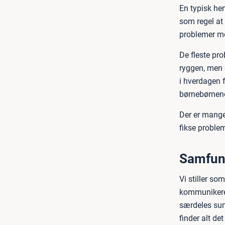
En typisk hen
som regel at 
problemer me
De fleste pr
ryggen, men d
i hverdagen 
børnebørnen
Der er mange
fikse proble
Samfunde
Vi stiller so
kommunikere 
særdeles sund
finder alt de