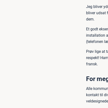
Jeg bliver y
bliver udsat 
dem.
Et godt ekse
installation
(telefonen læ
Prøv lige at 
respekt! Ham 
fransk.
For meg
Alle kommune
kontakt til d
veldesignede