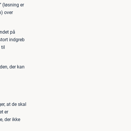
 (løsning er
n) over
undet på
tort indgreb
til
den, der kan
er, at de skal
t er
, der ikke