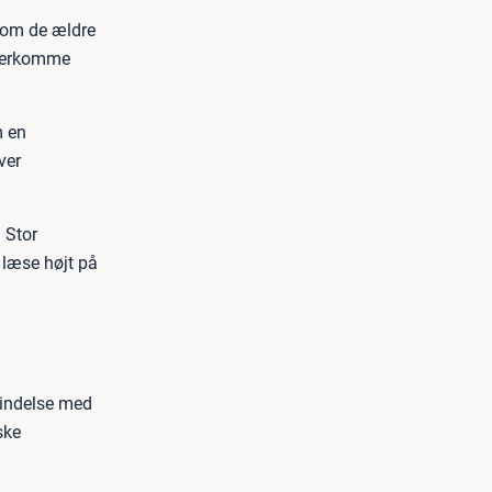
 som de ældre
 overkomme
m en
ver
. Stor
t læse højt på
bindelse med
ske