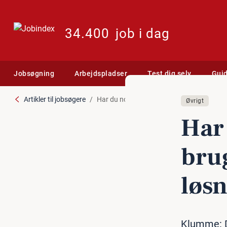
34.400
job i dag
Jobsøgning
Arbejdspladser
Test dig selv
Gui
Artikler til jobsøgere
Har du nogensinde mødt brugerne af dine 
Øvrigt
Har 
brug
løs
Klumme: De