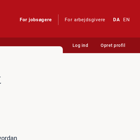
For jobsøgere
For arbejdsgivere
DA
EN
Log ind
Opret profil
t
hvordan