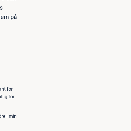
s
 dem på
nt for
llig for
dre i min