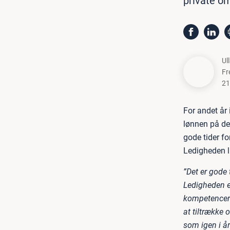
private om
Ul
Fr
21
For andet år
lønnen på de
gode tider f
Ledigheden li
”Det er gode
Ledigheden er
kompetencer i
at tiltrække 
som igen i å