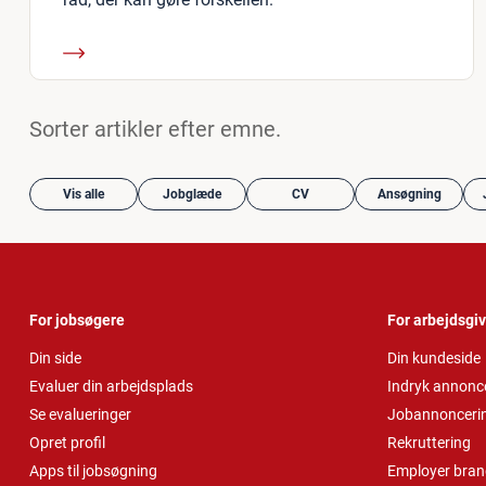
Sorter artikler efter emne.
Vis alle
Jobglæde
CV
Ansøgning
For jobsøgere
For arbejdsgi
Din side
Din kundeside
Evaluer din arbejdsplads
Indryk annonc
Se evalueringer
Jobannonceri
Opret profil
Rekruttering
Apps til jobsøgning
Employer bran