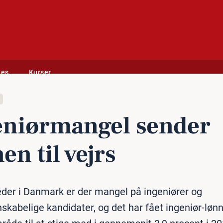
des
Kurser
e­ni­ør­man­gel sender
en til vejrs
der i Danmark er der mangel på ingeniører og
skabelige kandidater, og det har fået ingeniør-løn