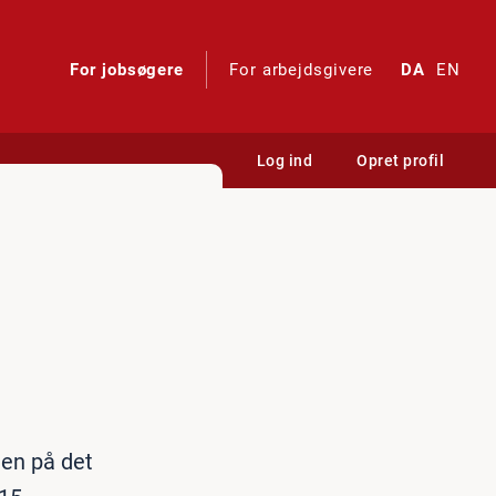
For jobsøgere
For arbejdsgivere
DA
EN
Log ind
Opret profil
nen på det