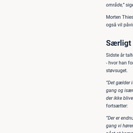
område,”
sige
Morten Thies
også vil påv
Særligt
Sidste år tal
- hvor han for
støvsuget.
”Det gælder i
gang og især 
der ikke bliv
fortsætter:
”Der er endn
gang vi hører