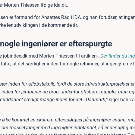
r Morten Thiessen ifølge ida.dk.
sen er formand for Ansattes Råd i IDA, og han forudser, at ing
irke lønudviklingen i de kommende år.
 nogle ingeniører er efterspurgte
te jobindex.dk med Morten Thiessen til artiklen -
Dér finder du in
talte, at det særligt er inden for nogle retninger, at ingeniørerne b
sær inden for afløbsteknik, fordi de store infrastrukturprojekter er
inden for jernbaner og broer. Indenfor offshore mangler man også
er uddannet særligt mange inden for det i Danmark,”
siger han i a
u ikke kommet en ekstrem efterspørgsel på ingeniører endnu, me
 om massefyringer med ingeniører indblandet, så er der rigtig ma