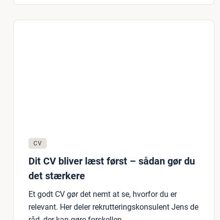
CV
Dit CV bliver læst først – sådan gør du
det stærkere
Et godt CV gør det nemt at se, hvorfor du er
relevant. Her deler rekrutteringskonsulent Jens de
råd, der kan gøre forskellen.