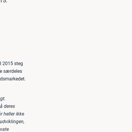
15.
I 2015 steg
de særdeles
ejdsmarkedet.
gt.
på deres
 heller ikke
udviklingen,
ivate