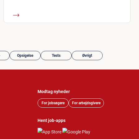
b
Opsigelse
Tests
Øvrigt
Modtag nyheder
For jobsøgere
For arbejdsgivere
Hent job-apps