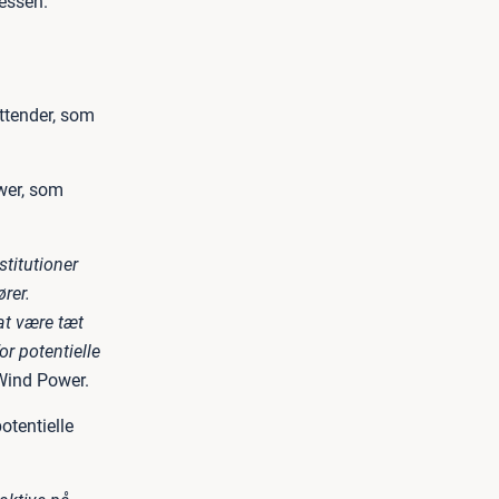
essen.
ittender, som
wer, som
titutioner
rer.
at være tæt
or potentielle
 Wind Power.
otentielle