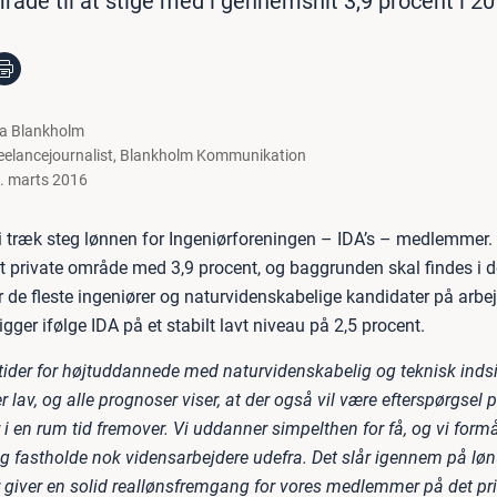
råde til at stige med i gennemsnit 3,9 procent i 20
la Blankholm
eelancejournalist
,
Blankholm Kommunikation
. marts 2016
 i træk steg lønnen for Ingeniørforeningen – IDA’s – medlemmer. 
t private område med 3,9 procent, og baggrunden skal findes i 
or de fleste ingeniører og naturvidenskabelige kandidater på arb
gger ifølge IDA på et stabilt lavt niveau på 2,5 procent.
 tider for højtuddannede med naturvidenskabelig og teknisk indsi
 lav, og alle prognoser viser, at der også vil være efterspørgsel 
 en rum tid fremover. Vi uddanner simpelthen for få, og vi formår
og fastholde nok vidensarbejdere udefra. Det slår igennem på løn
r giver en solid reallønsfremgang for vores medlemmer på det pr