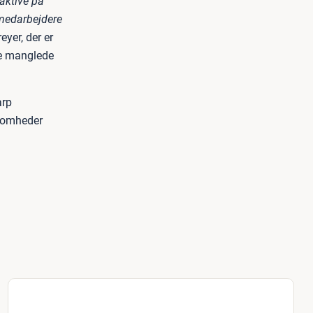
aktive på
 medarbejdere
eyer, der er
se manglede
arp
ksomheder