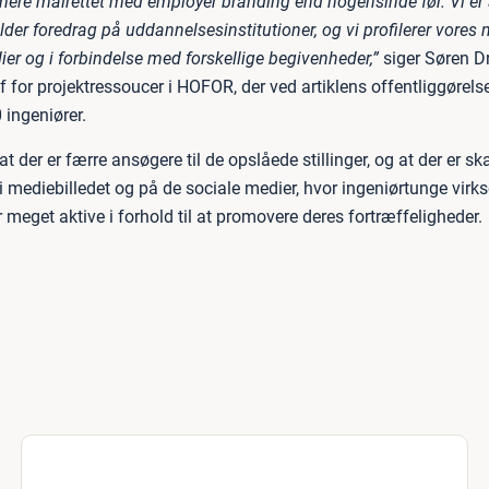
 mere målrettet med employer branding end nogensinde før. Vi er 
lder foredrag på uddannelsesinstitutioner, og vi profilerer vores
ier og i forbindelse med forskellige begivenheder,”
siger Søren Dr
f for projektressoucer i HOFOR, der ved artiklens offentliggørel
 ingeniører.
at der er færre ansøgere til de opslåede stillinger, og at der er sk
i mediebilledet og på de sociale medier, hvor ingeniørtunge vir
 meget aktive i forhold til at promovere deres fortræffeligheder.