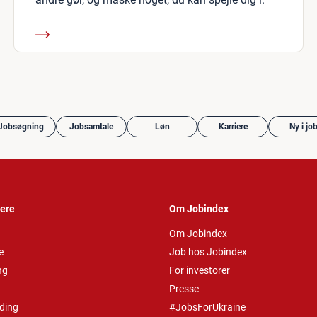
Jobsøgning
Jobsamtale
Løn
Karriere
Ny i jo
vere
Om Jobindex
Om Jobindex
e
Job hos Jobindex
ng
For investorer
Presse
ding
#JobsForUkraine