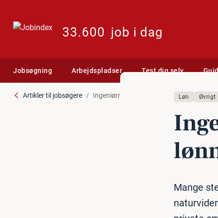
33.600
job i dag
Jobsøgning
Arbejdspladser
Test dig selv
Gui
Artikler til jobsøgere
Ingeniørmangel sender lønnen til vejrs
Løn
Øvrigt
In­g
lønn
Mange ste
naturviden