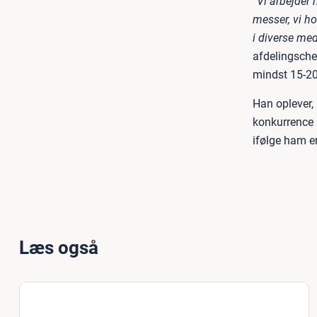
”Vi arbejder
messer, vi ho
i diverse med
afdelingsche
mindst 15-20
Han oplever, 
konkurrence 
ifølge ham er
Læs også