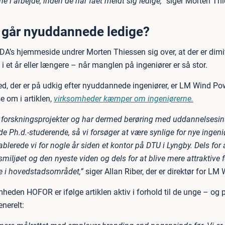
 i arbejde, inden de har fået meldt sig ledige,”
siger Morten Thi
 går nyuddannede ledige?
 IDA’s hjemmeside undrer Morten Thiessen sig over, at der er dim
i et år eller længere – når manglen på ingeniører er så stor.
d, der er på udkig efter nyuddannede ingeniører, er LM Wind Po
 om i artiklen,
virksomheder kæmper om ingeniørerne.
 i forskningsprojekter og har dermed berøring med uddannelsesins
e Ph.d.-studerende, så vi forsøger at være synlige for nye ingeniø
blerede vi for nogle år siden et kontor på DTU i Lyngby. Dels for 
miljøet og den nyeste viden og dels for at blive mere attraktive f
 i hovedstadsområdet,”
siger Allan Riber, der er direktør for LM
eden HOFOR er ifølge artiklen aktiv i forhold til de unge – og p
nerelt: