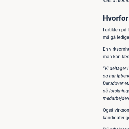
nået at komme
Hvorfor
I artiklen på
må gå ledige 
En virksomhe
man kan læse
”Vi deltager
og har løbend
Derudover eta
på forsknings
medarbejdere
Også virksomh
kandidater ge