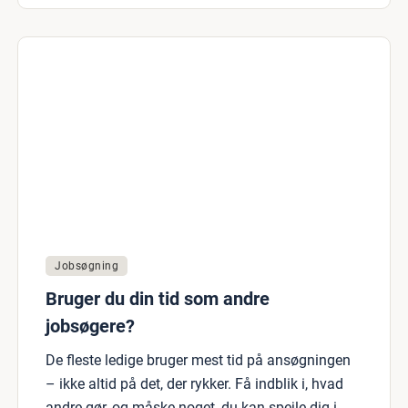
Jobsøgning
Bruger du din tid som andre
jobsøgere?
De fleste ledige bruger mest tid på ansøgningen
– ikke altid på det, der rykker. Få indblik i, hvad
andre gør, og måske noget, du kan spejle dig i.