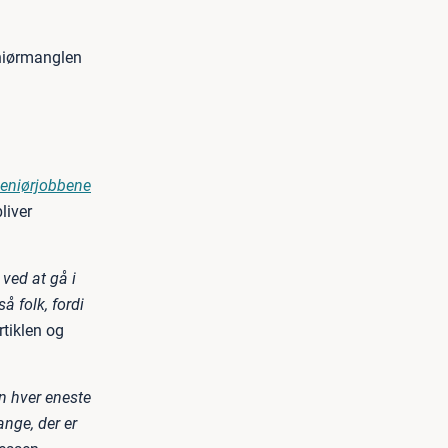
eniørmanglen
geniørjobbene
liver
 ved at gå i
 folk, fordi
rtiklen og
n hver eneste
nge, der er