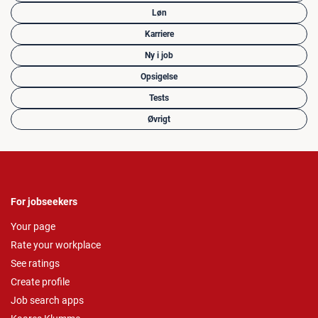
Løn
Karriere
Ny i job
Opsigelse
Tests
Øvrigt
For jobseekers
Your page
Rate your workplace
See ratings
Create profile
Job search apps