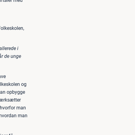
aftaler med
folkeskolen,
allerede i
når de unge
ave
olkeskolen og
kan opbygge
værksætter
 hvorfor man
g hvordan man