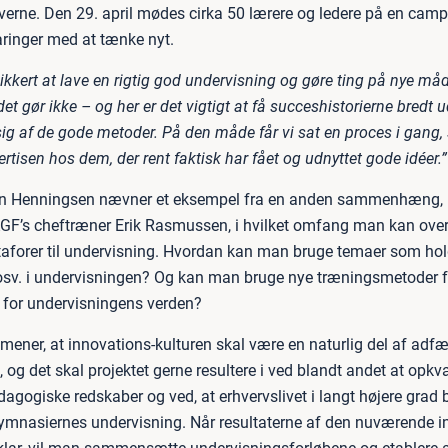
erne. Den 29. april mødes cirka 50 lærere og ledere på en camp 
aringer med at tænke nyt.
sikkert at lave en rigtig god undervisning og gøre ting på nye må
et gør ikke – og her er det vigtigt at få succeshistorierne bredt ud
ig af de gode metoder. På den måde får vi sat en proces i gang, 
rtisen hos dem, der rent faktisk har fået og udnyttet gode idéer.”
ian Henningsen nævner et eksempel fra en anden sammenhæng, 
GF’s cheftræner Erik Rasmussen, i hvilket omfang man kan over
aforer til undervisning. Hvordan kan man bruge temaer som ho
osv. i undervisningen? Og kan man bruge nye træningsmetoder f
 for undervisningens verden?
mener, at innovations-kulturen skal være en naturlig del af adfæ
og det skal projektet gerne resultere i ved blandt andet at opkva
gogiske redskaber og ved, at erhvervslivet i langt højere grad b
gymnasiernes undervisning. Når resultaterne af den nuværende in