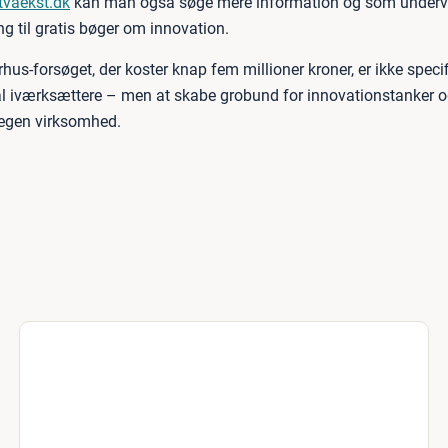
tvaekst.dk
kan man også søge mere information og som undervi
g til gratis bøger om innovation.
us-forsøget, der koster knap fem millioner kroner, er ikke specifi
l iværksættere – men at skabe grobund for innovationstanker 
e egen virksomhed.