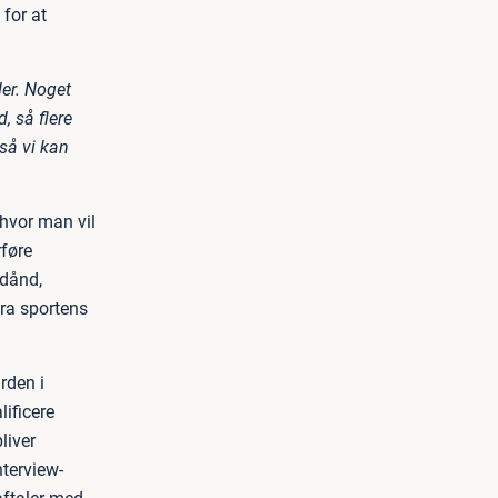
for at
der. Noget
, så flere
så vi kan
hvor man vil
føre
ldånd,
ra sportens
rden i
lificere
liver
terview-