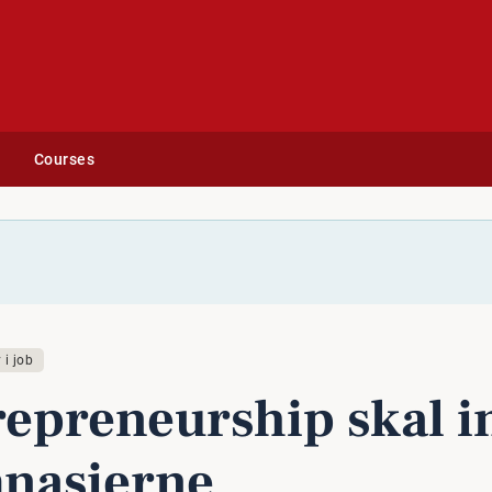
Courses
 i job
re­pre­n­eurs­hip skal i
na­si­er­ne