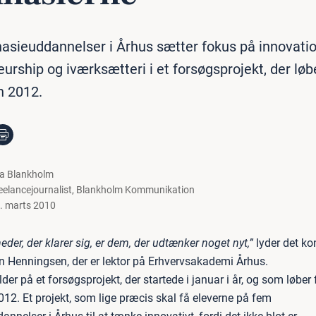
sieuddannelser i Århus sætter fokus på innovatio
urship og iværksætteri i et forsøgsprojekt, der løbe
 2012.
la Blankholm
eelancejournalist
,
Blankholm Kommunikation
. marts 2010
der, der klarer sig, er dem, der udtænker noget nyt,”
lyder det ko
an Henningsen, der er lektor på Erhvervsakademi Århus.
der på et forsøgsprojekt, der startede i januar i år, og som løber 
2. Et projekt, som lige præcis skal få eleverne på fem