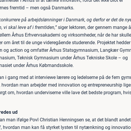
nelser i Århus til at tænke innovativt, fordi det ikke blot er
rnes fremtid – men også Danmarks.
konkurrere på arbejdslønninger i Danmark, og derfor er det de ny
 vi skal leve af i fremtiden,”
siger lektoren, der gennem mange å
llem Århus Erhvervsakademi og virksomheder, når de har skulle
er om året til de unge videregående studerende. Projektet hedder
ion og action og omfatter Århus Statsgymnasium, Langkær Gym
nasium, Teknisk Gymnasium under Århus Tekniske Skole – og
asiet under Århus Købmandsskole.
an i gang med at interviewe lærere og ledelserne på de fem gymn
il, hvordan man arbejder med innovation og entrepreneurship lig
urgt om, hvordan underviserne ville lave det bedste program, hvi
redes ud
kan man ifølge Povl Christian Henningsen se, at det blandt ande
af, hvordan man kan få styrket lysten til nytænkning og innovati