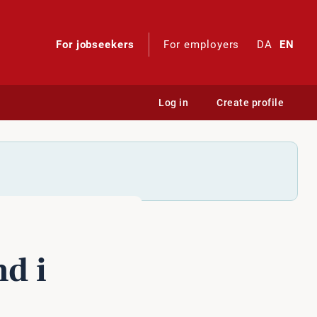
For jobseekers
For employers
DA
EN
Log in
Create profile
nd i