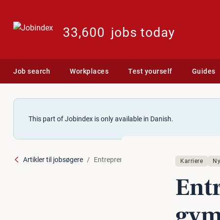
33,600
jobs today
Job search
Workplaces
Test yourself
Guides
This part of Jobindex is only available in Danish.
Artikler til jobsøgere
Entrepreneurship skal ind i gymnasierne
Karriere
Ny
En­t
gym­