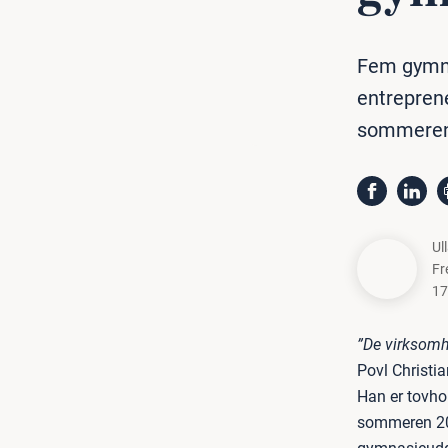
Fem gymna
entreprene
sommeren
Ul
Fr
17
”De virksomhe
Povl Christi
Han er tovhol
sommeren 201