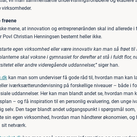
 klar, vil man sammensætte undervisningsforløbene og etablere 
e virksomheder.
e frøene
ske mene, at innovation og entreprenørånden skal ind allerede i 
r Povl Christian Henningsen bestemt heller ikke.
t starte egen virksomhed eller være innovativ kan man så frøet til 
planterne skal voksne i gymnasiet for derefter at stå i fuldt flor, 
sitetet eller andre videregående uddannelser,”
siger han.
.dk
kan man som underviser få gode råd til, hvordan man kan l
eller iværksætterundervisning på forskellige niveauer – både i f
siale uddannelser. Her kan man blandt andet se, hvordan man 
splan – og få inspiration til en personlig evaluering, den unge i
sig selv. Den tager blandt andet udgangspunkt i spørgsmål som,
arte sin egen virksomhed, hvordan man håndterer økonomien, o
 sit netværk.