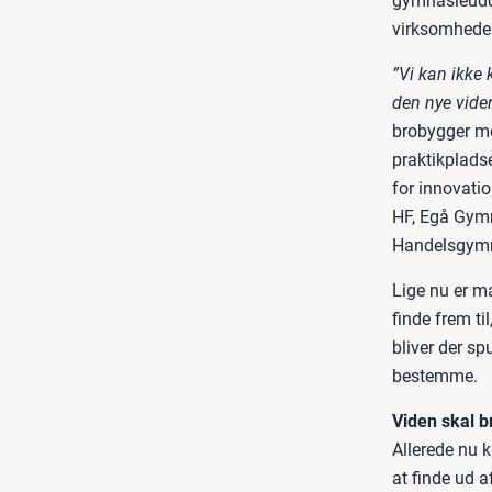
gymnasieuddan
virksomhede
”Vi kan ikke 
den nye viden,
brobygger me
praktikplads
for innovat
HF, Egå Gym
Handelsgymn
Lige nu er m
finde frem t
bliver der sp
bestemme.
Viden skal b
Allerede nu 
at finde ud 