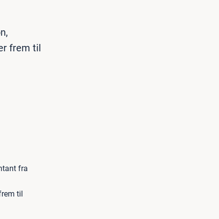
n,
r frem til
ntant fra
frem til