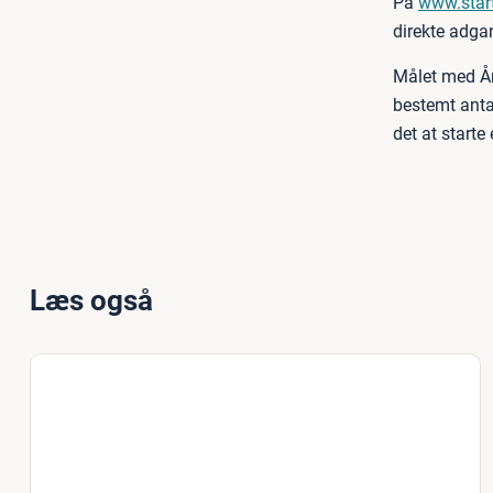
På
www.star
direkte adgan
Målet med Årh
bestemt anta
det at start
Læs også