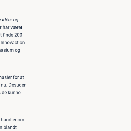
e idéer og
r har været
t finde 200
 Innovaction
nasium og
asier for at
e nu. Desuden
s de kunne
t handler om
on blandt