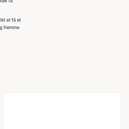
ser få
kt at få et
og fremme