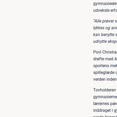
gymnasieelev
udveksle erf
”Alle prøver 
lykkes og and
kan benytte s
udnytte ekspe
Povl Christ
drøfte med A
sportens met
spilleglæde 
verden inden
Tovholderen 
gymnasierne, 
lærernes pæda
inddraget i 