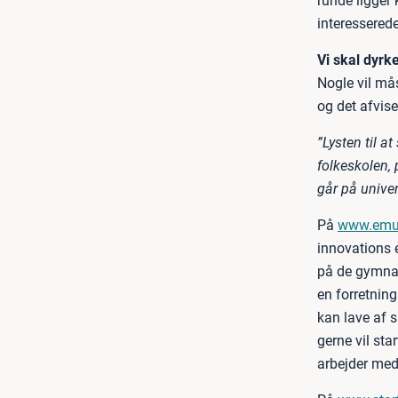
runde ligger
interessered
Vi skal dyrk
Nogle vil må
og det afvise
”Lysten til a
folkeskolen, 
går på univer
På
www.emu
innovations 
på de gymna
en forretning
kan lave af 
gerne vil st
arbejder med