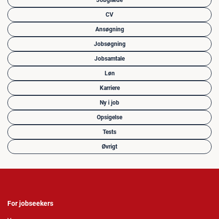
Jobglæde
CV
Ansøgning
Jobsøgning
Jobsamtale
Løn
Karriere
Ny i job
Opsigelse
Tests
Øvrigt
For jobseekers