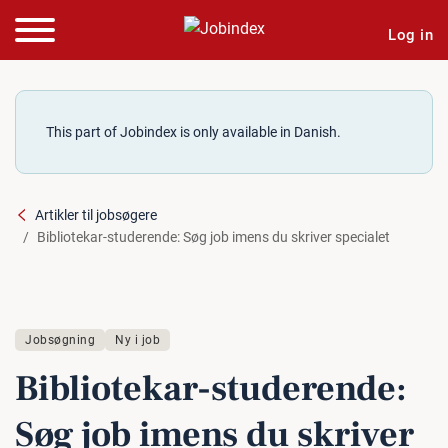
Log in
This part of Jobindex is only available in Danish.
Artikler til jobsøgere
Bibliotekar-studerende: Søg job imens du skriver specialet
Jobsøgning
Ny i job
Bi­bli­o­te­kar-stu­de­ren­de:
Søg job imens du skriver