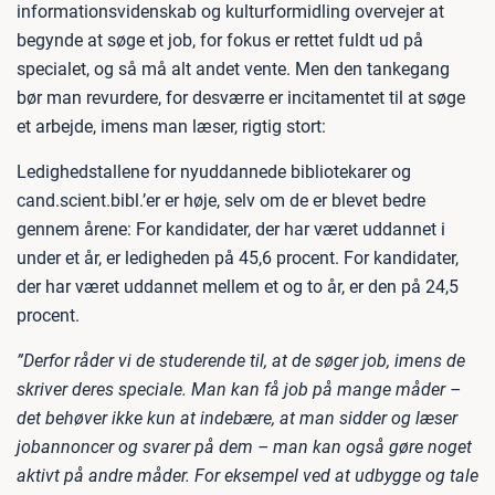
informationsvidenskab og kulturformidling overvejer at
begynde at søge et job, for fokus er rettet fuldt ud på
specialet, og så må alt andet vente. Men den tankegang
bør man revurdere, for desværre er incitamentet til at søge
et arbejde, imens man læser, rigtig stort:
Ledighedstallene for nyuddannede bibliotekarer og
cand.scient.bibl.’er er høje, selv om de er blevet bedre
gennem årene: For kandidater, der har været uddannet i
under et år, er ledigheden på 45,6 procent. For kandidater,
der har været uddannet mellem et og to år, er den på 24,5
procent.
”Derfor råder vi de studerende til, at de søger job, imens de
skriver deres speciale. Man kan få job på mange måder –
det behøver ikke kun at indebære, at man sidder og læser
jobannoncer og svarer på dem – man kan også gøre noget
aktivt på andre måder. For eksempel ved at udbygge og tale