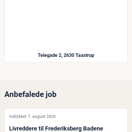
Telegade 2, 2630 Taastrup
Anbefalede job
Indrykket:
7. august 2026
Liv­red­dere til Fre­de­riks­berg Badene