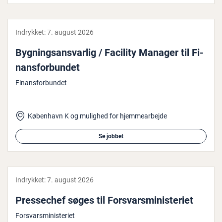
Indrykket:
7. august 2026
Byg­nings­ansvar­lig / Facility Manager til Fi­
nans­for­bun­det
Finansforbundet
København K og mulighed for hjemmearbejde
Se jobbet
Indrykket:
7. august 2026
Pres­se­chef søges til For­svars­mi­ni­ste­ri­et
Forsvarsministeriet