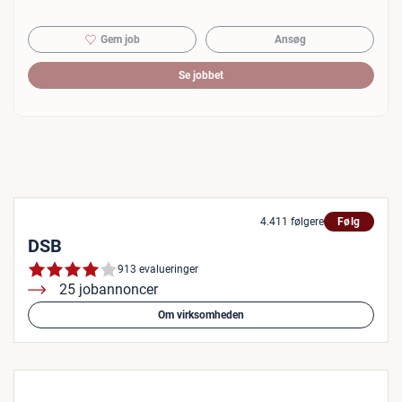
Gem job
Ansøg
Se jobbet
4.411 følgere
Følg
DSB
913 evalueringer
25 jobannoncer
Om virksomheden