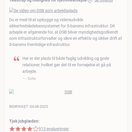
Taastrup og mulighed for hjemmearbejde
Se rejsetid
Du er med til at opbygge og videreudvikle
sikkerhedsledelsessystemet for S-banens infrastruktur. Dit
arbejde er afgørende for, at DSB bliver myndighedsgodkendt
som infrastrukturforvalter og sikre en effektiv og sikker drift af
S-banens fremtidige infrastruktur.
Her er der plads til både faglig udvikling og gode
relationer, hvilket gør det til en fornøjelse at gå på
arbejde.
- Sofie
INDRYKKET:
04-08-2025
Tjek jobglæden:
4 af 5 stjerner
913 evalueringer