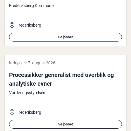
Frederiksberg Kommune
Frederiksberg
Se jobbet
Indrykket:
7. august 2026
Pro­ces­sik­ker ge­ne­ra­list med overblik og
ana­ly­ti­ske evner
Vurderingsstyrelsen
Frederiksberg
Se jobbet