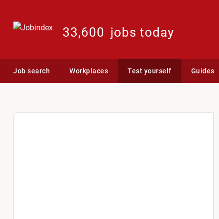
33,600
jobs today
Job search
Workplaces
Test yourself
Guides