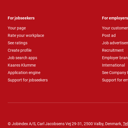
For jobseekers
For employers
Your page
Your customer
Rate your workplace
Post ad
See ratings
Job advertise
Create profile
Recruitment
Job search apps
Employer bran
Kaares Klumme
International
Application engine
See Company P
Support for jobseekers
Support for e
© Jobindex A/S, Carl Jacobsens Vej 29-31, 2500 Valby, Denmark,
Tel