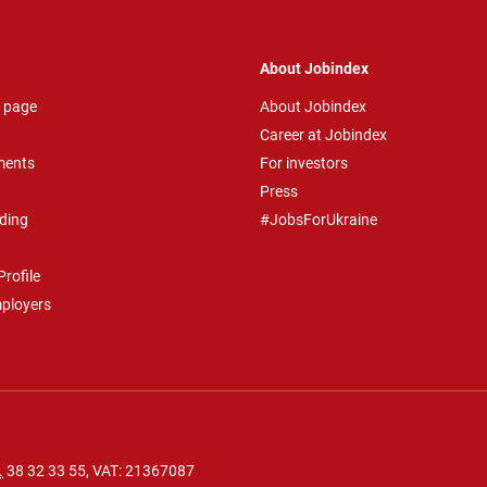
About Jobindex
 page
About Jobindex
Career at Jobindex
ments
For investors
Press
ding
#JobsForUkraine
rofile
mployers
.
38 32 33 55
, VAT: 21367087